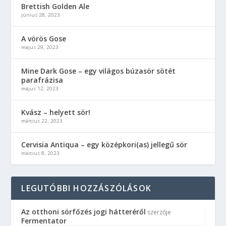
Brettish Golden Ale
június 28, 2023
A vörös Gose
május 29, 2023
Mine Dark Gose – egy világos búzasör sötét
parafrázisa
május 12, 2023
Kvász – helyett sör!
március 22, 2023
Cervisia Antiqua – egy középkori(as) jellegű sör
március 8, 2023
LEGUTÓBBI HOZZÁSZÓLÁSOK
Az otthoni sörfőzés jogi hátteréről
szerzője
Fermentator