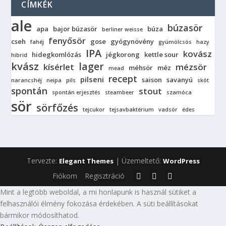
CÍMKÉK
ale
búzasör
apa
bajor búzasör
búza
berliner weisse
fenyősör
cseh
gose
gyógynövény
fahéj
gyümölcsös
hazy
IPA
kovász
hidegkomlózás
jégkorong
kettle sour
hibrid
kvász
lager
kísérlet
mézsör
méhsör
méz
mead
recept
pilseni
saison
savanyú
narancshéj
neipa
pils
skót
spontán
stout
spontán erjesztés
steambeer
szamóca
sör
sörfőzés
tejcukor
tejsavbaktérium
vadsör
édes
Tervezte:
| Üzemeltető:
Elegant Themes
WordPress
Fiókom
Regisztráció
Mint a legtöbb weboldal, a mi honlapunk is használ sütiket a
felhasználói élmény fokozása érdekében. A süti beállításokat
bármikor módosíthatod.