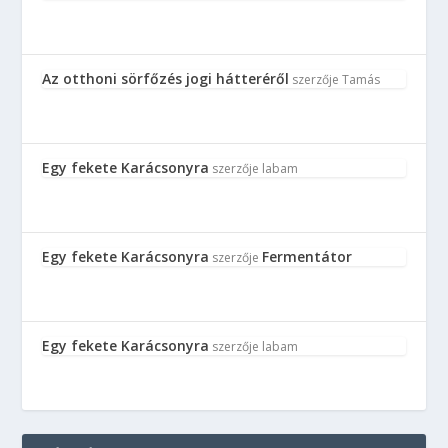
Az otthoni sörfőzés jogi hátteréről
szerzője
Tamás
Egy fekete Karácsonyra
szerzője
labam
Egy fekete Karácsonyra
Fermentátor
szerzője
Egy fekete Karácsonyra
szerzője
labam