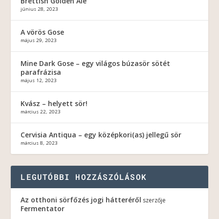
Brettish Golden Ale
június 28, 2023
A vörös Gose
május 29, 2023
Mine Dark Gose – egy világos búzasör sötét
parafrázisa
május 12, 2023
Kvász – helyett sör!
március 22, 2023
Cervisia Antiqua – egy középkori(as) jellegű sör
március 8, 2023
LEGUTÓBBI HOZZÁSZÓLÁSOK
Az otthoni sörfőzés jogi hátteréről
szerzője
Fermentator