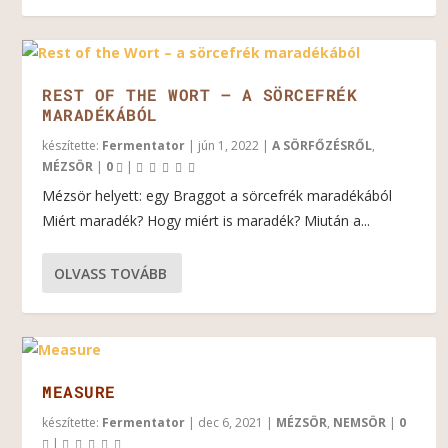
REST OF THE WORT – A SÖRCEFRÉK
MARADÉKÁBÓL
készítette:
Fermentator
|
jún 1, 2022
|
A SÖRFŐZÉSRŐL
,
MÉZSÖR
|
0
|
Mézsör helyett: egy Braggot a sörcefrék maradékából
Miért maradék? Hogy miért is maradék? Miután a...
OLVASS TOVÁBB
MEASURE
készítette:
Fermentator
|
dec 6, 2021
|
MÉZSÖR
,
NEMSÖR
|
0
|