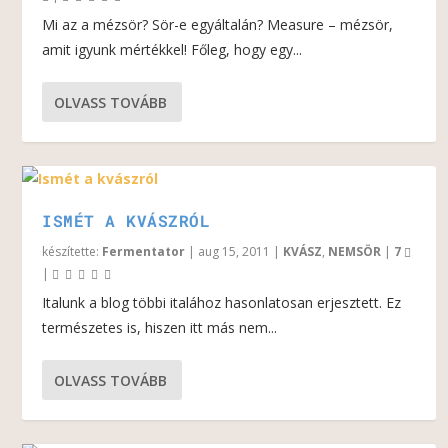
Mi az a mézsör? Sör-e egyáltalán? Measure – mézsör,
amit igyunk mértékkel! Főleg, hogy egy...
OLVASS TOVÁBB
ISMÉT A KVÁSZRÓL
készítette:
Fermentator
|
aug 15, 2011
|
KVÁSZ
,
NEMSÖR
|
7
|
Italunk a blog többi italához hasonlatosan erjesztett. Ez
természetes is, hiszen itt más nem...
OLVASS TOVÁBB