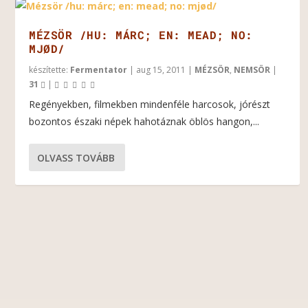
MÉZSÖR /HU: MÁRC; EN: MEAD; NO:
MJØD/
készítette:
Fermentator
|
aug 15, 2011
|
MÉZSÖR
,
NEMSÖR
|
31
|
Regényekben, filmekben mindenféle harcosok, jórészt
bozontos északi népek hahotáznak öblös hangon,...
OLVASS TOVÁBB