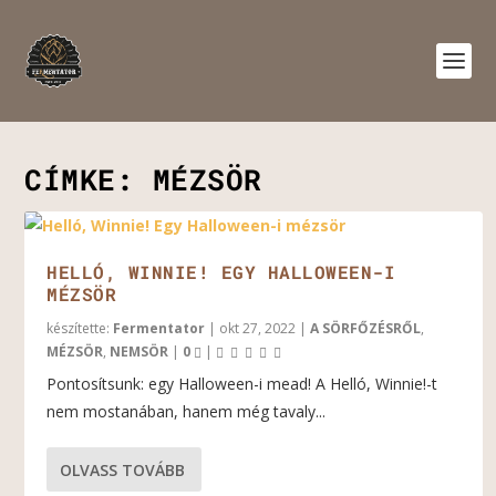
CÍMKE:
MÉZSÖR
HELLÓ, WINNIE! EGY HALLOWEEN-I
MÉZSÖR
készítette:
Fermentator
|
okt 27, 2022
|
A SÖRFŐZÉSRŐL
,
MÉZSÖR
,
NEMSÖR
|
0
|
Pontosítsunk: egy Halloween-i mead! A Helló, Winnie!-t
nem mostanában, hanem még tavaly...
OLVASS TOVÁBB