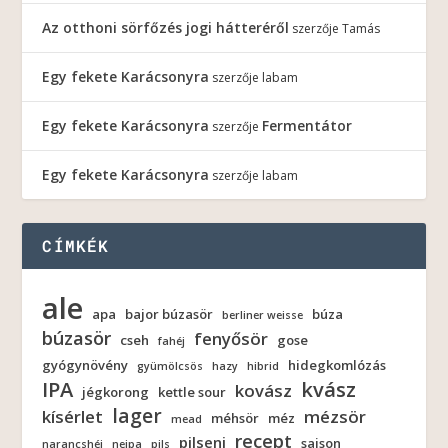
Az otthoni sörfőzés jogi hátteréről
szerzője
Tamás
Egy fekete Karácsonyra
szerzője
labam
Egy fekete Karácsonyra
Fermentátor
szerzője
Egy fekete Karácsonyra
szerzője
labam
CÍMKÉK
ale
apa
bajor búzasör
búza
berliner weisse
búzasör
fenyősör
cseh
gose
fahéj
gyógynövény
hidegkomlózás
gyümölcsös
hazy
hibrid
IPA
kvász
kovász
jégkorong
kettle sour
lager
kísérlet
mézsör
méhsör
méz
mead
recept
pilseni
saison
narancshéj
neipa
pils