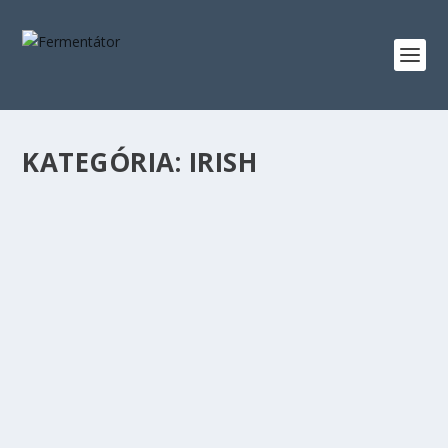
KATEGÓRIA:
IRISH
IRISH RED ALE – AZ ÍR VÖRÖS
készítette:
Fermentator
|
márc 21, 2021
|
ALE
,
IRISH
|
0
|
Miből készült Gondoltam, ha már volt angol söröm
(Englis IPA, igaz, arról nem posztoltam) és skót...
OLVASS TOVÁBB