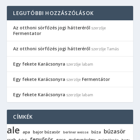
LEGUTÓBBI HOZZÁSZÓLÁSOK
Az otthoni sörfőzés jogi hátteréről
szerzője
Fermentator
Az otthoni sörfőzés jogi hátteréről
szerzője
Tamás
Egy fekete Karácsonyra
szerzője
labam
Egy fekete Karácsonyra
Fermentátor
szerzője
Egy fekete Karácsonyra
szerzője
labam
CÍMKÉK
ale
búzasör
apa
bajor búzasör
búza
berliner weisse
fenyősör
cseh
gose
gyógynövény