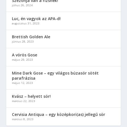
Szezonja van a rizsnek!
július 26, 2024
Luc, én vagyok az APA-d!
augusztus 31, 2023
Brettish Golden Ale
június 28, 2023
A vörös Gose
május 29, 2023
Mine Dark Gose – egy világos búzasör sötét
parafrázisa
május 12, 2023
Kvász – helyett sör!
március 22, 2023
Cervisia Antiqua – egy középkori(as) jellegű sör
március 8, 2023