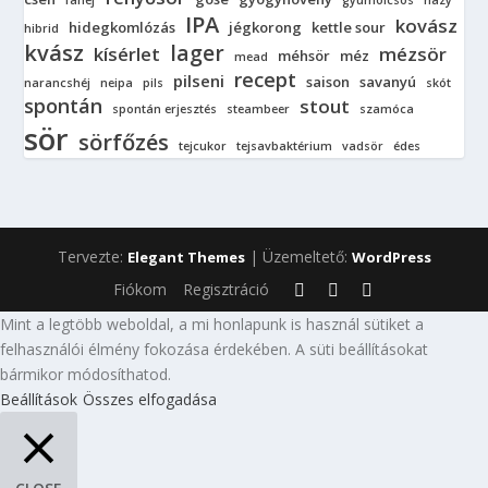
fahéj
gyümölcsös
hazy
IPA
kovász
hidegkomlózás
jégkorong
kettle sour
hibrid
kvász
lager
kísérlet
mézsör
méhsör
méz
mead
recept
pilseni
saison
savanyú
narancshéj
neipa
pils
skót
spontán
stout
spontán erjesztés
steambeer
szamóca
sör
sörfőzés
tejcukor
tejsavbaktérium
vadsör
édes
Tervezte:
| Üzemeltető:
Elegant Themes
WordPress
Fiókom
Regisztráció
Mint a legtöbb weboldal, a mi honlapunk is használ sütiket a
felhasználói élmény fokozása érdekében. A süti beállításokat
bármikor módosíthatod.
Beállítások
Összes elfogadása