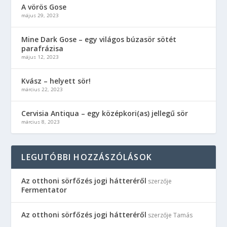
A vörös Gose
május 29, 2023
Mine Dark Gose – egy világos búzasör sötét
parafrázisa
május 12, 2023
Kvász – helyett sör!
március 22, 2023
Cervisia Antiqua – egy középkori(as) jellegű sör
március 8, 2023
LEGUTÓBBI HOZZÁSZÓLÁSOK
Az otthoni sörfőzés jogi hátteréről
szerzője
Fermentator
Az otthoni sörfőzés jogi hátteréről
szerzője
Tamás