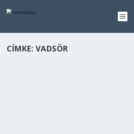
CÍMKE:
VADSÖR
BRETTISH GOLDEN ALE
készítette:
Fermentator
|
jún 28, 2023
|
A SÖRFŐZÉSRŐL
,
ALE
,
British Golden Ale
|
0
|
Nem elírás a sör neve, természetesen egy British Golden
Ale-ről van szó. Azonban egy picit...
OLVASS TOVÁBB