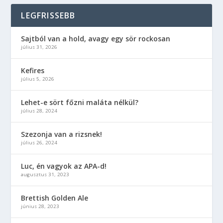
LEGFRISSEBB
Sajtból van a hold, avagy egy sör rockosan
július 31, 2026
Kefires
július 5, 2026
Lehet-e sört főzni maláta nélkül?
július 28, 2024
Szezonja van a rizsnek!
július 26, 2024
Luc, én vagyok az APA-d!
augusztus 31, 2023
Brettish Golden Ale
június 28, 2023