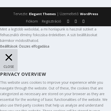
Tervezte:
| Üzemeltető:
Elegant Themes
WordPress
Fiókom
Regisztráció
Mint a legtöbb weboldal, a mi honlapunk is használ sütiket a
felhasználói élmény fokozása érdekében. A süti beállításokat
bármikor módosíthatod.
Beállítások
Összes elfogadása
CLOSE
PRIVACY OVERVIEW
This website uses cookies to improve your experience while you
navigate through the website. Out of these, the cookies that are
categorized as necessary are stored on your browser as they are
essential for the working of basic functionalities of the website. We
also use third-party cookies that help us analyze and understand
how you use this website. These cookies will be stored in your