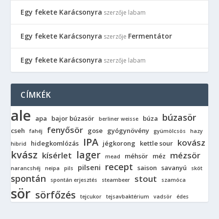
Egy fekete Karácsonyra
szerzője
labam
Egy fekete Karácsonyra
Fermentátor
szerzője
Egy fekete Karácsonyra
szerzője
labam
CÍMKÉK
ale
búzasör
apa
bajor búzasör
búza
berliner weisse
fenyősör
cseh
gose
gyógynövény
fahéj
gyümölcsös
hazy
IPA
kovász
hidegkomlózás
jégkorong
kettle sour
hibrid
kvász
lager
kísérlet
mézsör
méhsör
méz
mead
recept
pilseni
saison
savanyú
narancshéj
neipa
pils
skót
spontán
stout
spontán erjesztés
steambeer
szamóca
sör
sörfőzés
tejcukor
tejsavbaktérium
vadsör
édes