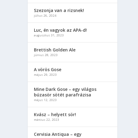
Szezonja van a rizsnek!
július 26, 2024
Luc, én vagyok az APA-d!
augusztus 31, 2023
Brettish Golden Ale
június 28, 2023
A vörös Gose
május 29, 2023
Mine Dark Gose – egy világos
búzasör sötét parafrázisa
május 12, 2023
Kvász – helyett sör!
március 22, 2023
Cervisia Antiqua – egy