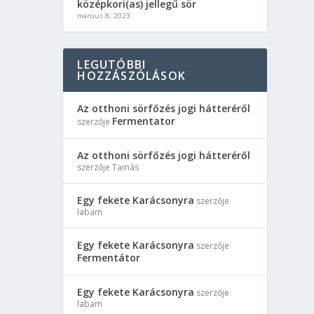
középkori(as) jellegű sör
március 8, 2023
LEGUTÓBBI
HOZZÁSZÓLÁSOK
Az otthoni sörfőzés jogi hátteréről
Fermentator
szerzője
Az otthoni sörfőzés jogi hátteréről
szerzője
Tamás
Egy fekete Karácsonyra
szerzője
labam
Egy fekete Karácsonyra
szerzője
Fermentátor
Egy fekete Karácsonyra
szerzője
labam