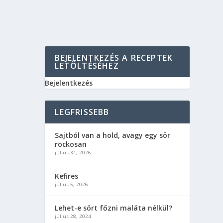
BEJELENTKEZÉS A RECEPTEK
LETÖLTÉSÉHEZ
Bejelentkezés
LEGFRISSEBB
Sajtból van a hold, avagy egy sör
rockosan
július 31, 2026
Kefires
július 5, 2026
Lehet-e sört főzni maláta nélkül?
július 28, 2024