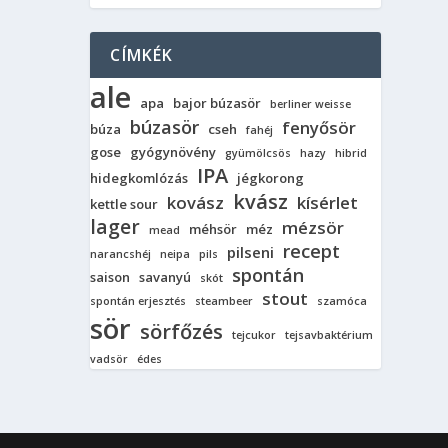
CÍMKÉK
ale
apa
bajor búzasör
berliner weisse
búzasör
fenyősör
búza
cseh
fahéj
gose
gyógynövény
gyümölcsös
hazy
hibrid
IPA
hidegkomlózás
jégkorong
kvász
kovász
kísérlet
kettle sour
lager
mézsör
méhsör
méz
mead
recept
pilseni
narancshéj
neipa
pils
spontán
saison
savanyú
skót
stout
spontán erjesztés
steambeer
szamóca
sör
sörfőzés
tejcukor
tejsavbaktérium
vadsör
édes