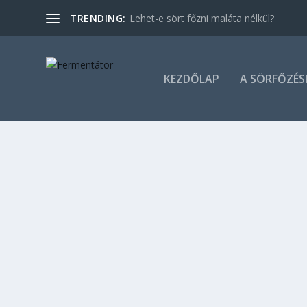
TRENDING:
Lehet-e sört főzni maláta nélkül?
KEZDŐLAP
A SÖRFŐZÉS