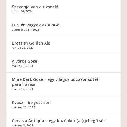
Szezonja van a rizsnek!
július 26, 2024
Luc, én vagyok az APA-d!
augusztus 31, 2023
Brettish Golden Ale
június 28, 2023
A vörös Gose
május 29, 2023
Mine Dark Gose – egy világos búzasör sötét
parafrázisa
május 12, 2023
Kvász – helyett sör!
március 22, 2023
Cervisia Antiqua – egy középkori(as) jellegű sör
március 8, 2023