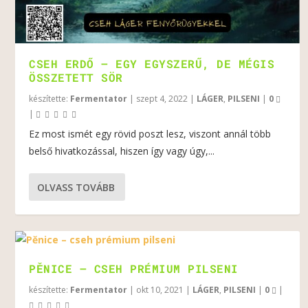
CSEH ERDŐ – EGY EGYSZERŰ, DE MÉGIS
ÖSSZETETT SÖR
készítette:
Fermentator
|
szept 4, 2022
|
LÁGER
,
PILSENI
|
0
|
Ez most ismét egy rövid poszt lesz, viszont annál több
belső hivatkozással, hiszen így vagy úgy,...
OLVASS TOVÁBB
PĚNICE – CSEH PRÉMIUM PILSENI
készítette:
Fermentator
|
okt 10, 2021
|
LÁGER
,
PILSENI
|
0
|