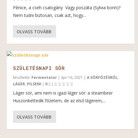
Pěnice, a cseh csalogány Vagy poszáta (Sylvia borin)?
Nem tudni biztosan, csak azt, hogy...
OLVASS TOVÁBB
SZÜLETÉSNAPI SÖR
készítette:
Fermentator
|
ápr 16, 2021
|
A SÖRFŐZÉSRŐL
,
LÁGER
,
PILSENI
|
0
|
Láger sör, ami nem is igazi láger sör: a steambeer
Huszonkettedik főzetem, de az első lágerem,...
OLVASS TOVÁBB