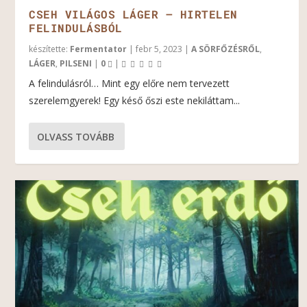
CSEH VILÁGOS LÁGER – HIRTELEN
FELINDULÁSBÓL
készítette:
Fermentator
|
febr 5, 2023
|
A SÖRFŐZÉSRŐL
,
LÁGER
,
PILSENI
|
0
|
A felindulásról… Mint egy előre nem tervezett
szerelemgyerek! Egy késő őszi este nekiláttam...
OLVASS TOVÁBB