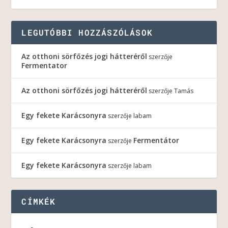
LEGUTÓBBI HOZZÁSZÓLÁSOK
Az otthoni sörfőzés jogi hátteréről
szerzője
Fermentator
Az otthoni sörfőzés jogi hátteréről
szerzője
Tamás
Egy fekete Karácsonyra
szerzője
labam
Egy fekete Karácsonyra
Fermentátor
szerzője
Egy fekete Karácsonyra
szerzője
labam
CÍMKÉK