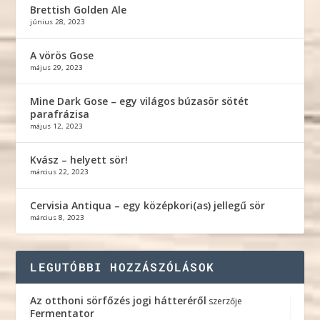
Brettish Golden Ale
június 28, 2023
A vörös Gose
május 29, 2023
Mine Dark Gose – egy világos búzasör sötét
parafrázisa
május 12, 2023
Kvász – helyett sör!
március 22, 2023
Cervisia Antiqua – egy középkori(as) jellegű sör
március 8, 2023
LEGUTÓBBI HOZZÁSZÓLÁSOK
Az otthoni sörfőzés jogi hátteréről
szerzője
Fermentator