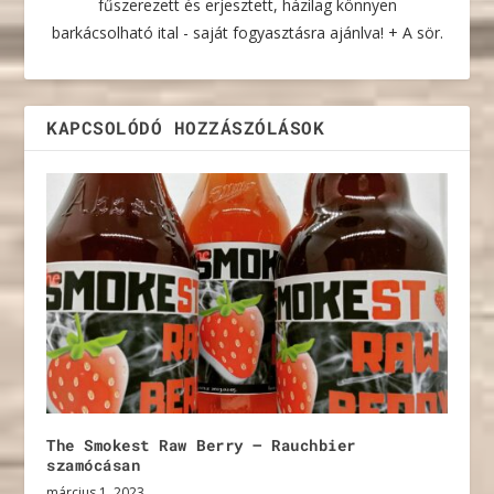
fűszerezett és erjesztett, házilag könnyen
barkácsolható ital - saját fogyasztásra ajánlva! + A sör.
KAPCSOLÓDÓ HOZZÁSZÓLÁSOK
The Smokest Raw Berry – Rauchbier
szamócásan
március 1, 2023