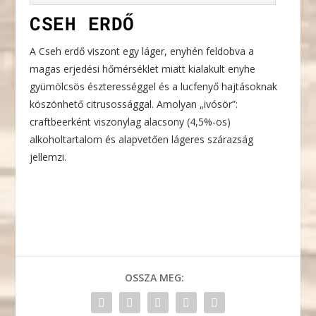
CSEH ERDŐ
A Cseh erdő viszont egy láger, enyhén feldobva a
magas erjedési hőmérséklet miatt kialakult enyhe
gyümölcsös észterességgel és a lucfenyő hajtásoknak
köszönhető citrusossággal. Amolyan „ivósör”:
craftbeerként viszonylag alacsony (4,5%-os)
alkoholtartalom és alapvetően lágeres szárazság
jellemzi.
OSSZA MEG: