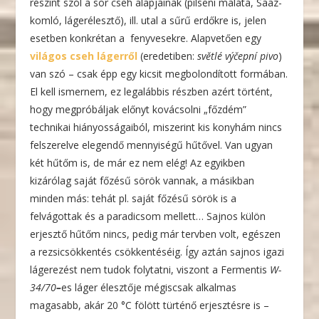
részint szól a sör cseh alapjainak (pilseni maláta, Saaz-
komló, lágerélesztő), ill. utal a sűrű erdőkre is, jelen
esetben konkrétan a fenyvesekre. Alapvetően egy
világos cseh lágerről
(eredetiben:
světlé výčepní pivo
)
van szó – csak épp egy kicsit megbolondított formában.
El kell ismernem, ez legalábbis részben azért történt,
hogy megpróbáljak előnyt kovácsolni „főzdém”
technikai hiányosságaiból, miszerint kis konyhám nincs
felszerelve elegendő mennyiségű hűtővel. Van ugyan
két hűtőm is, de már ez nem elég! Az egyikben
kizárólag saját főzésű sörök vannak, a másikban
minden más: tehát pl. saját főzésű sörök is a
felvágottak és a paradicsom mellett… Sajnos külön
erjesztő hűtőm nincs, pedig már tervben volt, egészen
a rezsicsökkentés csökkentéséig. Így aztán sajnos igazi
lágerezést nem tudok folytatni, viszont a Fermentis
W-
34/70
–
es láger élesztője mégiscsak alkalmas
magasabb, akár 20 °C fölött türténő erjesztésre is –