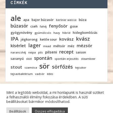
CÍMKÉK
ale
apa
bajor búzasör
búza
berliner weisse
búzasör
fenyősör
cseh
gose
fahéj
gyógynövény
hidegkomlózás
gyümölcsös
hazy
hibrid
IPA
kvász
kovász
jégkorong
kettle sour
lager
kísérlet
mézsör
méhsör
méz
mead
recept
pilseni
saison
narancshéj
neipa
pils
spontán
savanyú
skót
spontán erjesztés
steambeer
sör
sörfőzés
stout
szamóca
tejcukor
tejsavbaktérium
vadsör
édes
Mint a legtöbb weboldal, a mi honlapunk is használ sütiket
a felhasználói élmény fokozása érdekében. A süti
beállításokat bármikor módosíthatod.
© 2026
| Minden jog fenntartva! |
FERMENTÁTOR
ADATKEZELÉSI NYILATKOZAT
Beállítások
Összes elfogadása