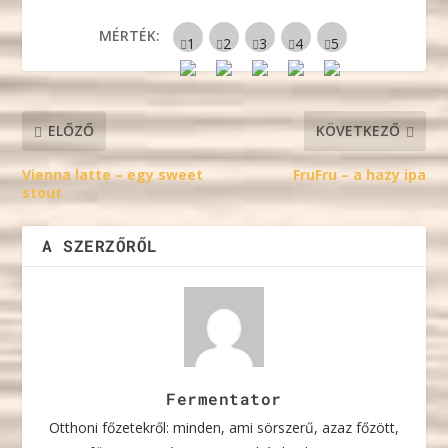
MÉRTÉK:
ELŐZŐ
KÖVETKEZŐ
Vienna latte – egy sweet
FruFru – a hazy ipa
stout
A SZERZŐRŐL
Fermentator
Otthoni főzetekről: minden, ami sörszerű, azaz főzött,