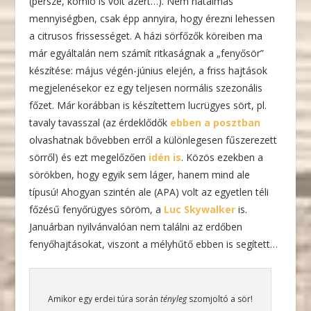
(persze, komló is volt azért…). Nem hatalmas
mennyiségben, csak épp annyira, hogy érezni lehessen
a citrusos frissességet. A házi sörfőzők köreiben ma
már egyáltalán nem számít ritkaságnak a „fenyősör”
készítése: május végén-június elején, a friss hajtások
megjelenésekor ez egy teljesen normális szezonális
főzet. Már korábban is készítettem lucrügyes sört, pl.
tavaly tavasszal (az érdeklődők
ebben a posztban
olvashatnak bővebben erről a különlegesen fűszerezett
sörről) és ezt megelőzően
idén is
. Közös ezekben a
sörökben, hogy egyik sem láger, hanem mind ale
típusú! Ahogyan szintén ale (APA) volt az egyetlen téli
főzésű fenyőrügyes söröm, a
Luc Skywalker
is.
Januárban nyilvánvalóan nem találni az erdőben
fenyőhajtásokat, viszont a mélyhűtő ebben is segített…
Amikor egy erdei túra során
tényleg
szomjoltó a sör!