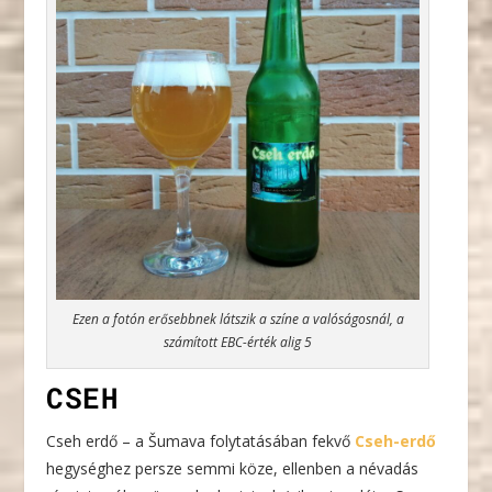
Ezen a fotón erősebbnek látszik a színe a valóságosnál, a
számított EBC-érték alig 5
CSEH
Cseh erdő – a Šumava folytatásában fekvő
Cseh-erdő
hegységhez persze semmi köze, ellenben a névadás