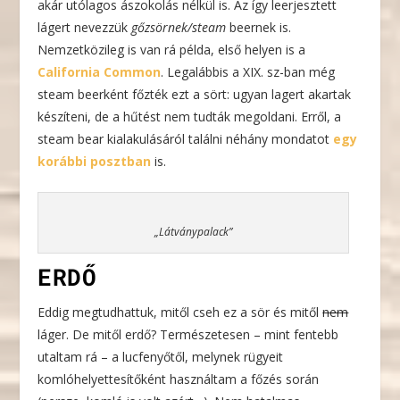
akár utólagos ászokolás nélkül is. Az így leerjesztett
lágert nevezzük
gőzsörnek/steam
beernek is.
Nemzetközileg is van rá példa, első helyen is a
California Common
. Legalábbis a XIX. sz-ban még
steam beerként főzték ezt a sört: ugyan lagert akartak
készíteni, de a hűtést nem tudták megoldani. Erről, a
steam bear kialakulásáról találni néhány mondatot
egy
korábbi posztban
is.
„Látványpalack”
ERDŐ
Eddig megtudhattuk, mitől cseh ez a sör és mitől
nem
láger. De mitől erdő? Természetesen – mint fentebb
utaltam rá – a lucfenyőtől, melynek rügyeit
komlóhelyettesítőként használtam a főzés során