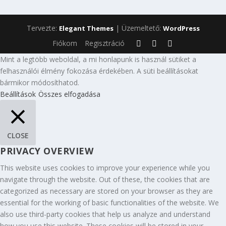
Tervezte:
| Üzemeltető:
Elegant Themes
WordPress
Fiókom
Regisztráció
Mint a legtöbb weboldal, a mi honlapunk is használ sütiket a
felhasználói élmény fokozása érdekében. A süti beállításokat
bármikor módosíthatod.
Beállítások
Összes elfogadása
CLOSE
PRIVACY OVERVIEW
This website uses cookies to improve your experience while you
navigate through the website. Out of these, the cookies that are
categorized as necessary are stored on your browser as they are
essential for the working of basic functionalities of the website. We
also use third-party cookies that help us analyze and understand
how you use this website. These cookies will be stored in your