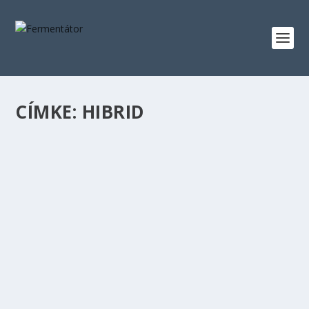
CÍMKE:
HIBRID
ALEMANIA – ELSŐ ALTBIER FŐZETEM
készítette:
Fermentator
|
febr 15, 2023
|
A SÖRFŐZÉSRŐL
,
ALE
,
ALTBIER
|
0
|
Mi is az az Altbier? Még néhány éve, mikor a sörfőzéssel
ismerkedtem olvastam Wolfgang Vogel Házi...
OLVASS TOVÁBB