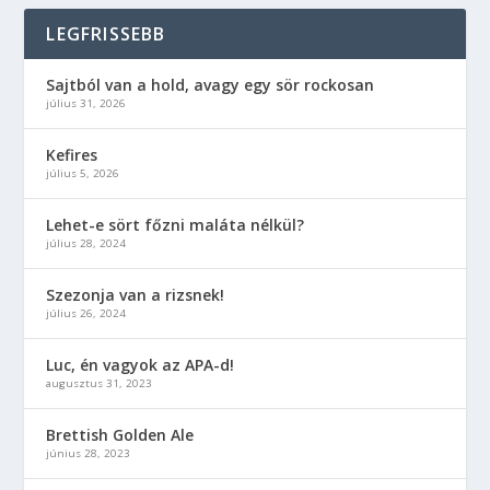
LEGFRISSEBB
Sajtból van a hold, avagy egy sör rockosan
július 31, 2026
Kefires
július 5, 2026
Lehet-e sört főzni maláta nélkül?
július 28, 2024
Szezonja van a rizsnek!
július 26, 2024
Luc, én vagyok az APA-d!
augusztus 31, 2023
Brettish Golden Ale
június 28, 2023