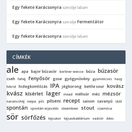
Egy fekete Karácsonyra
szerzője
labam
Egy fekete Karácsonyra
Fermentátor
szerzője
Egy fekete Karácsonyra
szerzője
labam
CÍMKÉK
ale
búzasör
apa
bajor búzasör
búza
berliner weisse
fenyősör
cseh
gose
gyógynövény
fahéj
gyümölcsös
hazy
IPA
kovász
hidegkomlózás
jégkorong
kettle sour
hibrid
kvász
lager
kísérlet
mézsör
méhsör
méz
mead
recept
pilseni
saison
savanyú
narancshéj
neipa
pils
skót
spontán
stout
spontán erjesztés
steambeer
szamóca
sör
sörfőzés
tejcukor
tejsavbaktérium
vadsör
édes