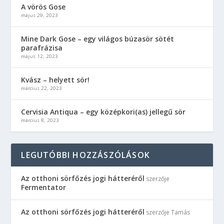
A vörös Gose
május 29, 2023
Mine Dark Gose – egy világos búzasör sötét
parafrázisa
május 12, 2023
Kvász – helyett sör!
március 22, 2023
Cervisia Antiqua – egy középkori(as) jellegű sör
március 8, 2023
LEGUTÓBBI HOZZÁSZÓLÁSOK
Az otthoni sörfőzés jogi hátteréről
szerzője
Fermentator
Az otthoni sörfőzés jogi hátteréről
szerzője
Tamás