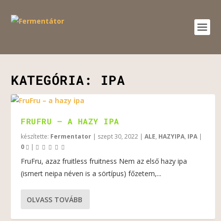
KATEGÓRIA:
IPA
FRUFRU – A HAZY IPA
készítette:
Fermentator
|
szept 30, 2022
|
ALE
,
HAZYIPA
,
IPA
|
0
|
FruFru, azaz fruitless fruitness Nem az első hazy ipa
(ismert neipa néven is a sörtípus) főzetem,...
OLVASS TOVÁBB