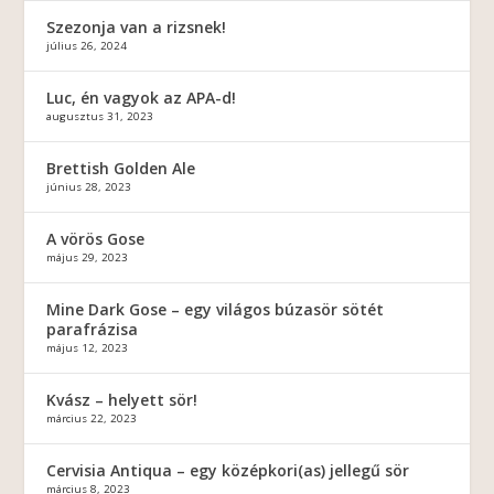
Szezonja van a rizsnek!
július 26, 2024
Luc, én vagyok az APA-d!
augusztus 31, 2023
Brettish Golden Ale
június 28, 2023
A vörös Gose
május 29, 2023
Mine Dark Gose – egy világos búzasör sötét
parafrázisa
május 12, 2023
Kvász – helyett sör!
március 22, 2023
Cervisia Antiqua – egy középkori(as) jellegű sör
március 8, 2023