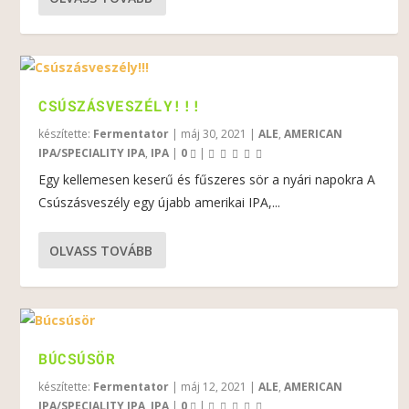
CSÚSZÁSVESZÉLY!!!
készítette:
Fermentator
|
máj 30, 2021
|
ALE
,
AMERICAN
IPA/SPECIALITY IPA
,
IPA
|
0
|
Egy kellemesen keserű és fűszeres sör a nyári napokra A
Csúszásveszély egy újabb amerikai IPA,...
OLVASS TOVÁBB
BÚCSÚSÖR
készítette:
Fermentator
|
máj 12, 2021
|
ALE
,
AMERICAN
IPA/SPECIALITY IPA
,
IPA
|
0
|