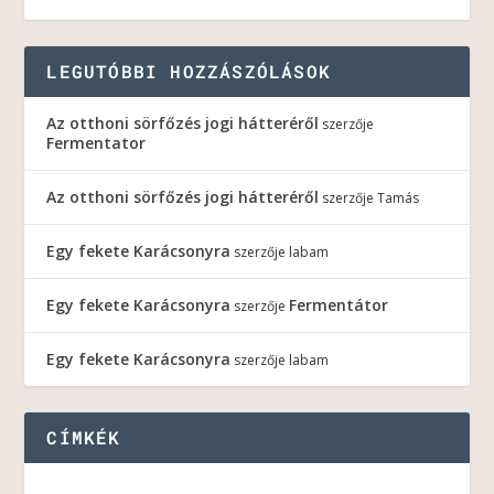
LEGUTÓBBI HOZZÁSZÓLÁSOK
Az otthoni sörfőzés jogi hátteréről
szerzője
Fermentator
Az otthoni sörfőzés jogi hátteréről
szerzője
Tamás
Egy fekete Karácsonyra
szerzője
labam
Egy fekete Karácsonyra
Fermentátor
szerzője
Egy fekete Karácsonyra
szerzője
labam
CÍMKÉK