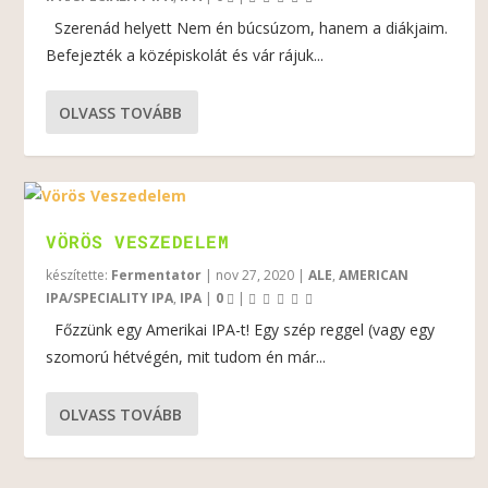
Szerenád helyett Nem én búcsúzom, hanem a diákjaim.
Befejezték a középiskolát és vár rájuk...
OLVASS TOVÁBB
VÖRÖS VESZEDELEM
készítette:
Fermentator
|
nov 27, 2020
|
ALE
,
AMERICAN
IPA/SPECIALITY IPA
,
IPA
|
0
|
Főzzünk egy Amerikai IPA-t! Egy szép reggel (vagy egy
szomorú hétvégén, mit tudom én már...
OLVASS TOVÁBB