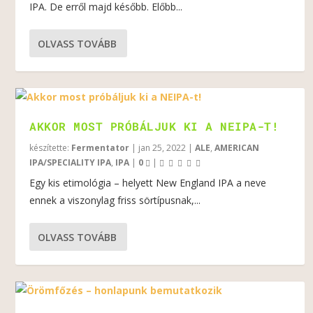
IPA. De erről majd később. Előbb...
OLVASS TOVÁBB
AKKOR MOST PRÓBÁLJUK KI A NEIPA-T!
készítette:
Fermentator
|
jan 25, 2022
|
ALE
,
AMERICAN
IPA/SPECIALITY IPA
,
IPA
|
0
|
Egy kis etimológia – helyett New England IPA a neve
ennek a viszonylag friss sörtípusnak,...
OLVASS TOVÁBB