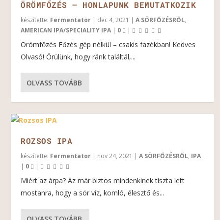
ÖRÖMFŐZÉS – HONLAPUNK BEMUTATKOZIK
készítette:
Fermentator
|
dec 4, 2021
|
A SÖRFŐZÉSRŐL
,
AMERICAN IPA/SPECIALITY IPA
|
0
|
Örömfőzés Főzés gép nélkül – csakis fazékban! Kedves
Olvasó! Örülünk, hogy ránk találtál,...
OLVASS TOVÁBB
ROZSOS IPA
készítette:
Fermentator
|
nov 24, 2021
|
A SÖRFŐZÉSRŐL
,
IPA
|
0
|
Miért az árpa? Az már biztos mindenkinek tiszta lett
mostanra, hogy a sör víz, komló, élesztő és...
OLVASS TOVÁBB