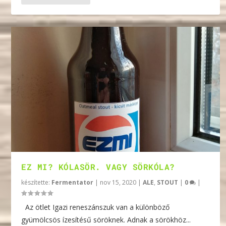
EZ MI? KÓLASÖR. VAGY SÖRKÓLA?
készítette:
Fermentator
|
nov 15, 2020
|
ALE
,
STOUT
|
0
|
Az ötlet Igazi reneszánszuk van a különböző
gyümölcsös ízesítésű söröknek. Adnak a sörökhöz...