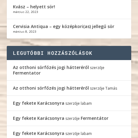
Kvász – helyett sör!
március 22, 2023
Cervisia Antiqua – egy középkori(as) jellegű sör
március 8, 2023
LEGUTÓBBI HOZZÁSZÓLÁSOK
Az otthoni sörfőzés jogi hátteréről
szerzője
Fermentator
Az otthoni sörfőzés jogi hátteréről
szerzője
Tamás
Egy fekete Karácsonyra
szerzője
labam
Egy fekete Karácsonyra
Fermentátor
szerzője
Egy fekete Karácsonyra
szerzője
labam