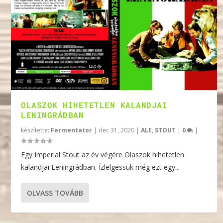
OLASZOK HIHETETLEN KALANDJAI
LENINGRÁDBAN
készítette:
Fermentator
|
dec 31, 2020
|
ALE
,
STOUT
|
0
|
Egy Imperial Stout az év végére Olaszok hihetetlen
kalandjai Leningrádban. Ízlelgessük még ezt egy...
OLVASS TOVÁBB