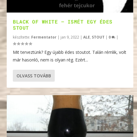
BLACK OF WHITE – ISMÉT EGY ÉDES
STOUT
készítette:
Fermentator
|
jan 9, 2022
|
ALE
,
STOUT
|
0
|
Mit terveztünk? Egy újabb édes stoutot. Talán rémlik, volt
már hasonló, nem is olyan rég. Ezért...
OLVASS TOVÁBB