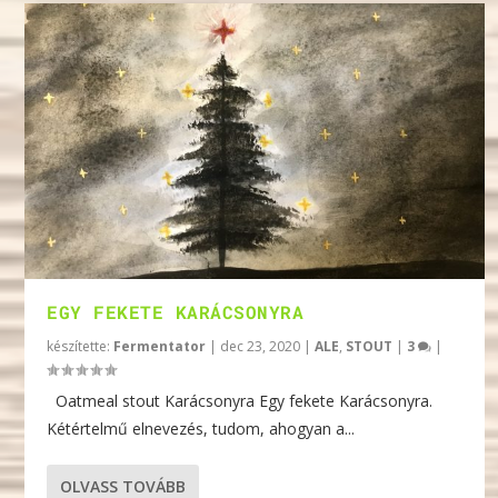
EGY FEKETE KARÁCSONYRA
készítette:
Fermentator
|
dec 23, 2020
|
ALE
,
STOUT
|
3
|
Oatmeal stout Karácsonyra Egy fekete Karácsonyra.
Kétértelmű elnevezés, tudom, ahogyan a...
OLVASS TOVÁBB