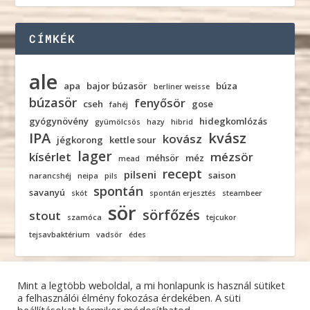
CÍMKÉK
ale
apa
bajor búzasör
búza
berliner weisse
búzasör
fenyősör
cseh
gose
fahéj
gyógynövény
hidegkomlózás
gyümölcsös
hazy
hibrid
IPA
kvász
kovász
jégkorong
kettle sour
lager
kísérlet
mézsör
méhsör
méz
mead
recept
pilseni
saison
narancshéj
neipa
pils
spontán
savanyú
skót
spontán erjesztés
steambeer
sör
sörfőzés
stout
szamóca
tejcukor
tejsavbaktérium
vadsör
édes
Mint a legtöbb weboldal, a mi honlapunk is használ sütiket
a felhasználói élmény fokozása érdekében. A süti