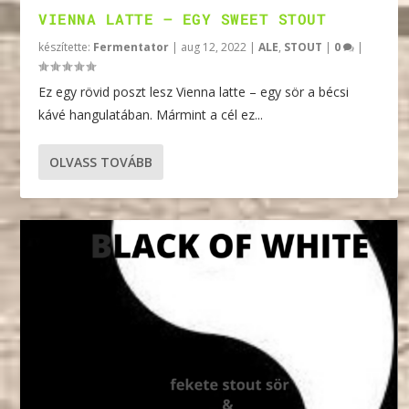
VIENNA LATTE – EGY SWEET STOUT
készítette:
Fermentator
|
aug 12, 2022
|
ALE
,
STOUT
|
0
|
Ez egy rövid poszt lesz Vienna latte – egy sör a bécsi
kávé hangulatában. Mármint a cél ez...
OLVASS TOVÁBB