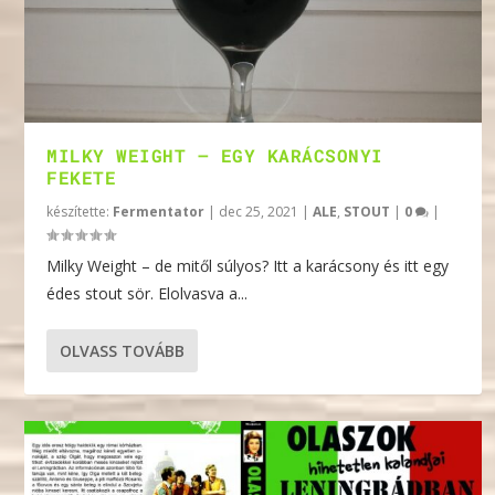
MILKY WEIGHT – EGY KARÁCSONYI
FEKETE
készítette:
Fermentator
|
dec 25, 2021
|
ALE
,
STOUT
|
0
|
Milky Weight – de mitől súlyos? Itt a karácsony és itt egy
édes stout sör. Elolvasva a...
OLVASS TOVÁBB