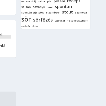
recept
pilseni
narancshéj
neipa
pils
spontán
saison
savanyú
skót
stout
spontán erjesztés
steambeer
szamóca
sör
sörfőzés
tejcukor
tejsavbaktérium
vadsör
édes
ek!