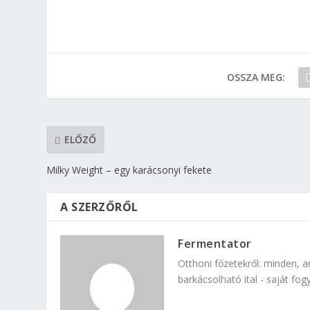
OSSZA MEG:
ELŐZŐ
Milky Weight – egy karácsonyi fekete
A SZERZŐRŐL
Fermentator
Otthoni főzetekről: minden, a
barkácsolható ital - saját fog