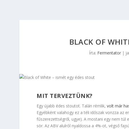
BLACK OF WHIT
Írta:
Fermentator
|
j
MIT TERVEZTÜNK?
Egy újabb édes stoutot. Talán rémlik,
volt már ha
Egyébként valahogy ez a téli időszak vonzza az e
fűszerezettségről, ugye). A mostani egy nem túl 
sör. Az ABV alulról nyaldossa a 4%-ot, végső fajsú