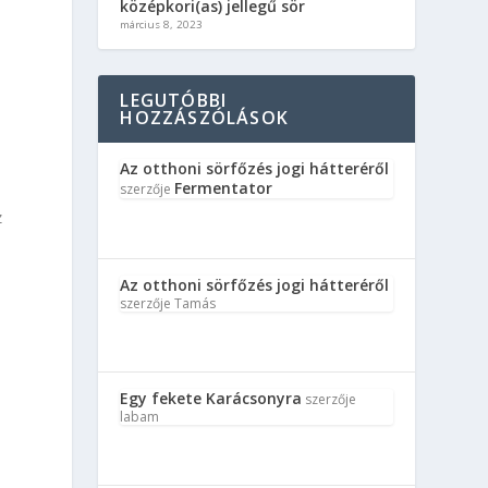
középkori(as) jellegű sör
március 8, 2023
LEGUTÓBBI
HOZZÁSZÓLÁSOK
Az otthoni sörfőzés jogi hátteréről
Fermentator
szerzője
z
Az otthoni sörfőzés jogi hátteréről
szerzője
Tamás
Egy fekete Karácsonyra
szerzője
labam