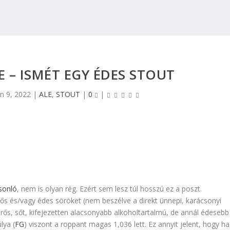
E – ISMÉT EGY ÉDES STOUT
an 9, 2022
|
ALE
,
STOUT
|
0
|
sonló
, nem is olyan rég. Ezért sem lesz túl hosszú ez a poszt.
rős és/vagy édes söröket (nem beszélve a direkt ünnepi, karácsonyi
erős, sőt, kifejezetten alacsonyabb alkoholtartalmú, de annál édesebb
lya (
FG
) viszont a roppant magas 1,036 lett. Ez annyit jelent, hogy ha