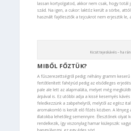
lassan kortyolgatod, akkor nem csak, hogy totál j
szád. Na igen, a cukor: laktóz került a sörbe, attó
használt fajélesztők a tejcukrot nem erjesztik le
Kicsit tejeskávés – ha rá
MIBŐL FŐZTÜK?
A fűszerezettségről pedig: néhány gramm keserű n
fertőtlenített fahéjrúd pedig az elsődleges erjedé
pale ale lett az alapmaláta, melyet még megküldtü
árpával is. Ez utóbbi adja a kissé kesernyés kávés 
feledkezzünk a zabpehelyről, melytől az egész it
aromakomló is került elő főzés közben. A lényeg 
illatokba lehetőleg semennyire. Élesztőnek olyat k
rendelkezik, így viszonylag hamar kiülepszik: vag
hangsúlyozni, ez egy édes sör!