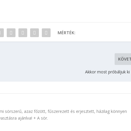
MÉRTÉK:
KÖVE
Akkor most próbáljuk ki
mi sörszerű, azaz főzött, fűszerezett és erjesztett, házilag könnyen
yasztásra ajánlva! + A sör.