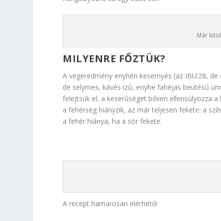
Már kitö
MILYENRE FŐZTÜK?
A végeredmény enyhén kesernyés (az IBU:28, de e
de selymes, kávés ízű, enyhe fahéjas beütésű ünne
felejtsük el, a keserűséget bőven ellensúlyozza a
a fehérség hiányzik, az már teljesen fekete: a sz
a fehér hiánya, ha a sör fekete.
A recept hamarosan elérhető!