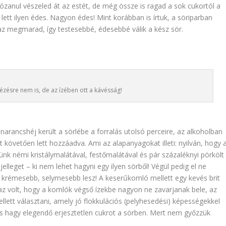
ózanul vészeled át az estét, de még össze is ragad a sok cukortól a
l lett ilyen édes. Nagyon édes! Mint korábban is írtuk, a söriparban
, az megmarad, így testesebbé, édesebbé válik a kész sör.
nézésre nem is, de az ízében ott a kávésság!
arancshéj került a sörlébe a forralás utolsó perceire, az alkoholban
st követően lett hozzáadva. Ami az alapanyagokat illeti: nyilván, hogy 
nk némi kristálymalátával, festőmalátával és pár százaléknyi pörkölt
jelleget – ki nem lehet hagyni egy ilyen sörből! Végül pedig el ne
al krémesebb, selymesebb lesz! A keserűkomló mellett egy kevés brit
az volt, hogy a komlók végső ízekbe nagyon ne zavarjanak bele, az
ellett választani, amely jó flokkulációs (pelyhesedési) képességekkel
yis hagy elegendő erjesztetlen cukrot a sörben. Mert nem győzzük