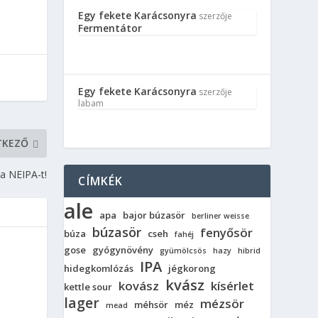
Egy fekete Karácsonyra
szerzője
Fermentátor
Egy fekete Karácsonyra
szerzője
labam
TKEZŐ
 a NEIPA-t!
CÍMKÉK
ale
apa
bajor búzasör
berliner weisse
búzasör
fenyősör
búza
cseh
fahéj
gose
gyógynövény
gyümölcsös
hazy
hibrid
IPA
hidegkomlózás
jégkorong
kvász
kovász
kísérlet
kettle sour
lager
mézsör
méhsör
méz
mead