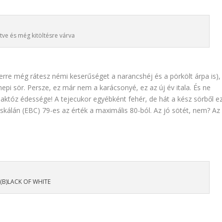
ltve és még kitöltésre várva
rre még rátesz némi keserűséget a narancshéj és a pörkölt árpa is),
pi sör. Persze, ez már nem a karácsonyé, ez az új év itala. És ne
 laktóz édessége! A tejecukor egyébként fehér, de hát a kész sörből e
ínskálán (EBC) 79-es az érték a maximális 80-ból. Az jó sötét, nem? Az
(B)LACK OF WHITE