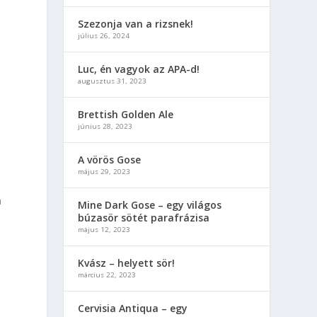
Szezonja van a rizsnek!
július 26, 2024
Luc, én vagyok az APA-d!
augusztus 31, 2023
Brettish Golden Ale
június 28, 2023
A vörös Gose
május 29, 2023
a
Mine Dark Gose – egy világos
búzasör sötét parafrázisa
május 12, 2023
Kvász – helyett sör!
március 22, 2023
Cervisia Antiqua – egy