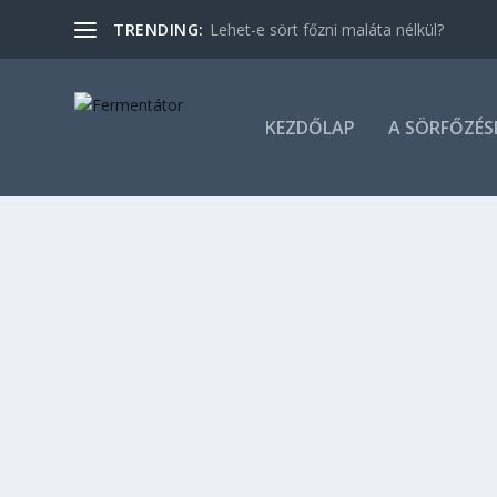
TRENDING:
Lehet-e sört főzni maláta nélkül?
KEZDŐLAP
A SÖRFŐZÉS