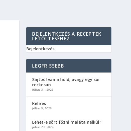
BEJELENTKEZÉS A RECEPTEK
LETÖLTÉSÉHEZ
Bejelentkezés
LEGFRISSEBB
Sajtból van a hold, avagy egy sör
rockosan
július 31, 2026
Kefires
július 5, 2026
Lehet-e sört főzni maláta nélkül?
július 28, 2024