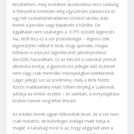
készítettem, mely esetében ászokolásra nincs szükség.
A főerjedést követően elég egyszerűen palackozni és
egy hét szobahőmérsékleten történő tárolás után
levinni a pincébe vagy bepakolni a hűtőbe. De
egyáltalán nem szükséges a 0-5°C közötti lágerezés.
Na, ettől lesz ez a sör pszeudoláger – légeres ízek
lágereztetés nélkül! A titok, hogy speciális, magas
hőfokon is erjesztő lágerélesztőt (alsóerjesztésű
élesztőt) használtam. Ez az élesztő a cukrokat jórészt
alkoholra bontja, a gyümölcsös jelleget adó észterek
nem vagy csak minimális mennyiségben keletkeznek.
Láger jellegű sör az eredmény, mely a 80% fölötti
füstös malátaarány miatt ízében tényleg a szalonnát
juttatja az ember eszébe – és valóban, a kortyolgatása
közben hamar meg lehet éhezni!
Az eredeti tervek ugyan felborultak kicsit, de a sör nem
csak mutatós, de különleges ízvilága miatt itatja is
magát. A tanulság most is az, hogy végig kell vinni a