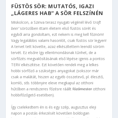
FÜSTÖS SÖR: MUTATÓS, IGAZI
„LÁGERES HAB” A SÖR FELSZÍNÉN
Miskolcon, a Szinva terasz nyugati végénél lévő
‘craft
beer’
sörözőben ittam életem első füstös sörét és
egyből arra gondoltam, ezt nekem is meg kell főznöm!
Vagy legalábbis valami hasonlót, csak füstös sör legyen!
A tervet tett követte, azaz elkészítettem leendő söröm
tervét. Ez elsőre így ellentmondásnak tűnhet, de a
sörfőzés megvalósításának első lépése igenis a pontos
TERV elkészítése. Ezt követően rendeli meg a lelkes
hobbi sörfőző a szükséges anyagokat (sokszor már
csak a malátát, hiszen az egyéb összetevő, pl. élesztő,
komló, stb. többnyire eleve megkapul az otthoni
hűtőben a rendszeres főzésre ráállt
főzőmester
otthoni
hobbifőzőgető esetében).
Így cselekedtem én is és egy szép, augusztus eleji
napon a postás érkezését követően boldogan