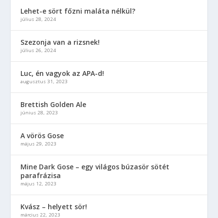
Lehet-e sört főzni maláta nélkül?
július 28, 2024
Szezonja van a rizsnek!
július 26, 2024
Luc, én vagyok az APA-d!
augusztus 31, 2023
Brettish Golden Ale
június 28, 2023
A vörös Gose
május 29, 2023
Mine Dark Gose – egy világos búzasör sötét
parafrázisa
május 12, 2023
Kvász – helyett sör!
március 22, 2023