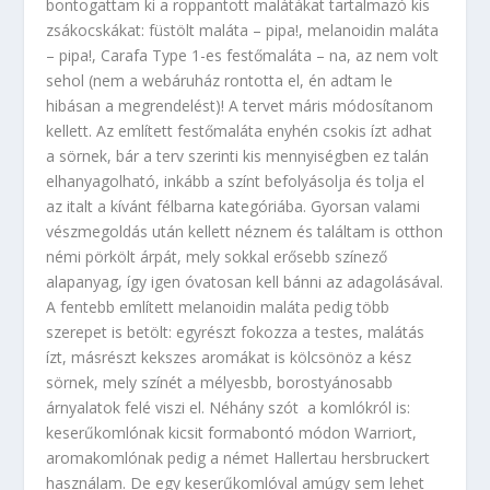
bontogattam ki a roppantott malátákat tartalmazó kis
zsákocskákat: füstölt maláta – pipa!, melanoidin maláta
– pipa!, Carafa Type 1-es festőmaláta – na, az nem volt
sehol (nem a webáruház rontotta el, én adtam le
hibásan a megrendelést)! A tervet máris módosítanom
kellett. Az említett festőmaláta enyhén csokis ízt adhat
a sörnek, bár a terv szerinti kis mennyiségben ez talán
elhanyagolható, inkább a színt befolyásolja és tolja el
az italt a kívánt félbarna kategóriába. Gyorsan valami
vészmegoldás után kellett néznem és találtam is otthon
némi pörkölt árpát, mely sokkal erősebb színező
alapanyag, így igen óvatosan kell bánni az adagolásával.
A fentebb említett melanoidin maláta pedig több
szerepet is betölt: egyrészt fokozza a testes, malátás
ízt, másrészt kekszes aromákat is kölcsönöz a kész
sörnek, mely színét a mélyesbb, borostyánosabb
árnyalatok felé viszi el. Néhány szót a komlókról is:
keserűkomlónak kicsit formabontó módon Warriort,
aromakomlónak pedig a német Hallertau hersbruckert
használam. De egy keserűkomlóval amúgy sem lehet