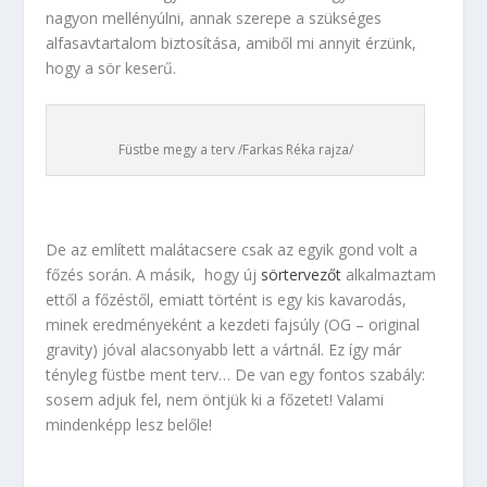
nagyon mellényúlni, annak szerepe a szükséges
alfasavtartalom biztosítása, amiből mi annyit érzünk,
hogy a sör keserű.
Füstbe megy a terv /Farkas Réka rajza/
De az említett malátacsere csak az egyik gond volt a
főzés során. A másik, hogy új
sörtervezőt
alkalmaztam
ettől a főzéstől, emiatt történt is egy kis kavarodás,
minek eredményeként a kezdeti fajsúly (OG – original
gravity) jóval alacsonyabb lett a vártnál. Ez így már
tényleg füstbe ment terv… De van egy fontos szabály:
sosem adjuk fel, nem öntjük ki a főzetet! Valami
mindenképp lesz belőle!