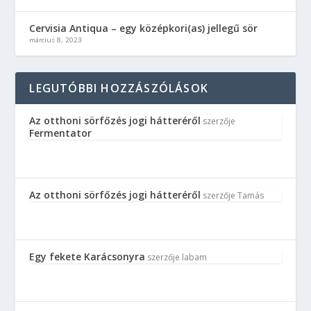
Cervisia Antiqua – egy középkori(as) jellegű sör
március 8, 2023
LEGUTÓBBI HOZZÁSZÓLÁSOK
Az otthoni sörfőzés jogi hátteréről
szerzője
Fermentator
Az otthoni sörfőzés jogi hátteréről
szerzője
Tamás
Egy fekete Karácsonyra
szerzője
labam