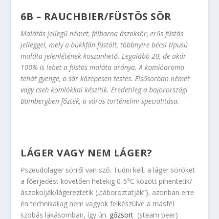
6B – RAUCHBIER/FÜSTÖS SÖR
Malátás jellegű német, félbarna ászoksör, erős füstös
jelleggel, mely a bükkfán füstölt, többnyire bécsi típusú
maláta jelenlétének köszönhető. Legalább 20, de akár
100% is lehet a füstös maláta aránya. A komlóaroma
tehát gyenge, a sör közepesen testes. Elsősorban német
vagy cseh komlókkal készítik. Eredetileg a bajorországi
Bambergben főzték, a város történelmi specialitása.
LÁGER VAGY NEM LÁGER?
Pszeudolager sörről van szó. Tudni kell, a láger söröket
a főerjedést követően hetekig 0-5°C között pihentetik/
ászokolják/lágereztetik („táboroztatják”), azonban erre
én technikailag nem vagyok felkészülve a másfél
szobás lakásomban, így ún.
gőzsört
(steam beer)