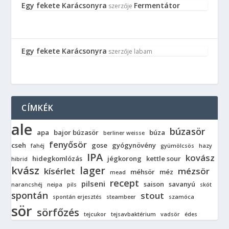
Egy fekete Karácsonyra
Fermentátor
szerzője
Egy fekete Karácsonyra
szerzője
labam
CÍMKÉK
ale
búzasör
apa
bajor búzasör
búza
berliner weisse
fenyősör
cseh
gose
gyógynövény
fahéj
gyümölcsös
hazy
IPA
kovász
hidegkomlózás
jégkorong
kettle sour
hibrid
kvász
lager
kísérlet
mézsör
méhsör
méz
mead
recept
pilseni
saison
savanyú
narancshéj
neipa
pils
skót
spontán
stout
spontán erjesztés
steambeer
szamóca
sör
sörfőzés
tejcukor
tejsavbaktérium
vadsör
édes