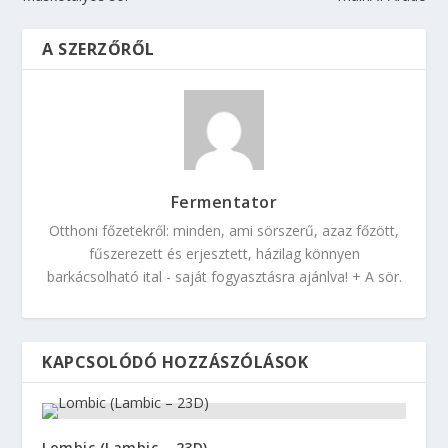
A SZERZŐRŐL
Fermentator
Otthoni főzetekről: minden, ami sörszerű, azaz főzött,
fűszerezett és erjesztett, házilag könnyen
barkácsolható ital - saját fogyasztásra ajánlva! + A sör.
KAPCSOLÓDÓ HOZZÁSZÓLÁSOK
Lombic (Lambic – 23D)