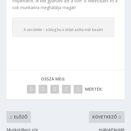
folyamatot, le kell gyártani azt a sört. A felkészülés és a
sok munkaóra meghálálja magát!
A sörcímke – a blog.hu-s oldal azóta már bezárt
OSSZA MEG:
MÉRTÉK:
ELŐZŐ
KÖVETKEZŐ
Muskotályos sör
málnAPArádé