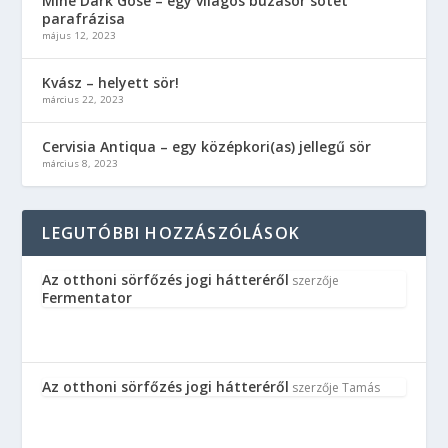
Mine Dark Gose – egy világos búzasör sötét
parafrázisa
május 12, 2023
Kvász – helyett sör!
március 22, 2023
Cervisia Antiqua – egy középkori(as) jellegű sör
március 8, 2023
LEGUTÓBBI HOZZÁSZÓLÁSOK
Az otthoni sörfőzés jogi hátteréről
szerzője
Fermentator
Az otthoni sörfőzés jogi hátteréről
szerzője
Tamás