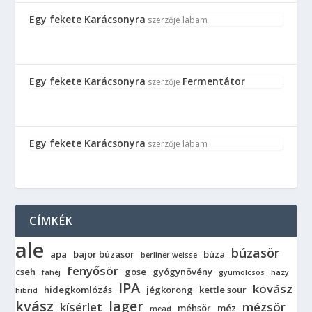
Egy fekete Karácsonyra
szerzője
labam
Egy fekete Karácsonyra
Fermentátor
szerzője
Egy fekete Karácsonyra
szerzője
labam
CÍMKÉK
ale
búzasör
apa
bajor búzasör
búza
berliner weisse
fenyősör
cseh
gose
gyógynövény
fahéj
gyümölcsös
hazy
IPA
kovász
hidegkomlózás
jégkorong
kettle sour
hibrid
kvász
lager
kísérlet
mézsör
méhsör
méz
mead