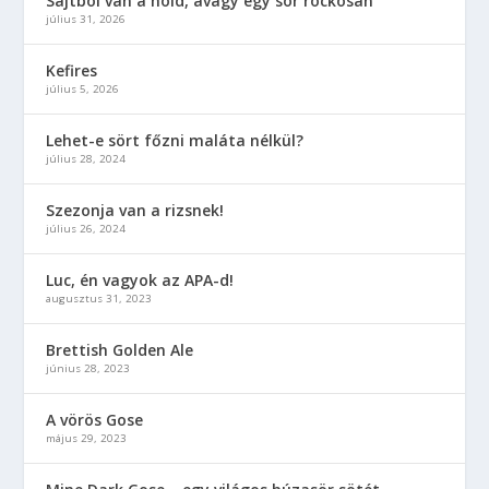
Sajtból van a hold, avagy egy sör rockosan
július 31, 2026
Kefires
július 5, 2026
Lehet-e sört főzni maláta nélkül?
július 28, 2024
Szezonja van a rizsnek!
július 26, 2024
Luc, én vagyok az APA-d!
augusztus 31, 2023
Brettish Golden Ale
június 28, 2023
A vörös Gose
május 29, 2023