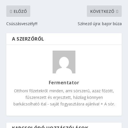
ELŐZŐ
KÖVETKEZŐ
Csúszásveszély!!!
Színezd újra: bajor búza
A SZERZŐRŐL
Fermentator
Otthoni főzetekről: minden, ami sörszerű, azaz főzött,
fűszerezett és erjesztett, házilag könnyen
barkácsolható ital - saját fogyasztásra ajánlva! + A sör.