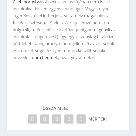
Cseh borostyán ászok
– ami valójában nem is lett
ászokolva, hiszen egy pszeudoláger. Vagyis olyan
lágerélesztővel lett erjesztve, amely magasabb, a
felsőerjesztésű (ale) élesztőkre jellemző hőfokon
dolgozik, a főerjedést követően pedig nem igényli az
ászokolást (lágerezést). Így egy viszonylag tiszta ízű
sört lehet kapni, amelyre nem jellemző az ale sörök
észterezettsége. Az ilyen módon készült söröket
nevezik
steam beernek
, azaz gőzsörnek is.
OSSZA MEG:
MÉRTÉK: