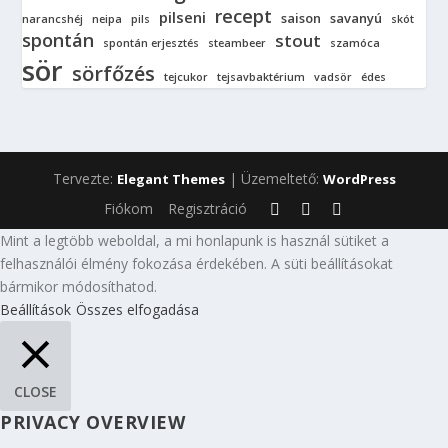
recept
pilseni
saison
savanyú
narancshéj
neipa
pils
skót
spontán
stout
spontán erjesztés
steambeer
szamóca
sör
sörfőzés
tejcukor
tejsavbaktérium
vadsör
édes
Tervezte:
| Üzemeltető:
Elegant Themes
WordPress
Fiókom
Regisztráció
Mint a legtöbb weboldal, a mi honlapunk is használ sütiket a
felhasználói élmény fokozása érdekében. A süti beállításokat
bármikor módosíthatod.
Beállítások
Összes elfogadása
CLOSE
PRIVACY OVERVIEW