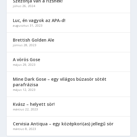
Szezonja van a rizsnek!
július 26, 2024
Luc, én vagyok az APA-d!
augusztus 31, 2023
Brettish Golden Ale
június 28, 2023
A vörös Gose
május 29, 2023
Mine Dark Gose – egy világos búzasör sötét
parafrázisa
május 12, 2023
Kvász – helyett sör!
március 22, 2023
Cervisia Antiqua – egy középkori(as) jellegű sör
március 8, 2023