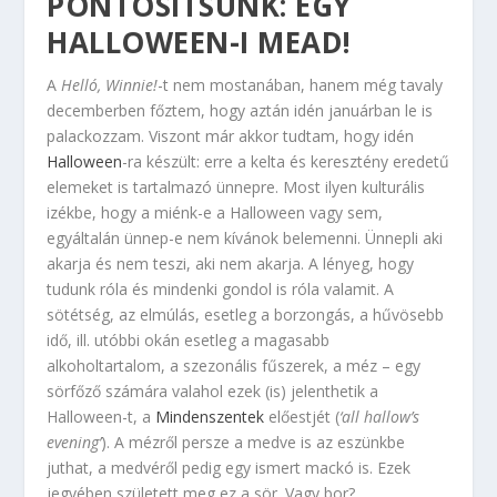
PONTOSÍTSUNK: EGY
HALLOWEEN-I MEAD!
A
Helló, Winnie!
-t nem mostanában, hanem még tavaly
decemberben főztem, hogy aztán idén januárban le is
palackozzam. Viszont már akkor tudtam, hogy idén
Halloween
-ra készült: erre a kelta és keresztény eredetű
elemeket is tartalmazó ünnepre. Most ilyen kulturális
izékbe, hogy a miénk-e a Halloween vagy sem,
egyáltalán ünnep-e nem kívánok belemenni. Ünnepli aki
akarja és nem teszi, aki nem akarja. A lényeg, hogy
tudunk róla és mindenki gondol is róla valamit. A
sötétség, az elmúlás, esetleg a borzongás, a hűvösebb
idő, ill. utóbbi okán esetleg a magasabb
alkoholtartalom, a szezonális fűszerek, a méz – egy
sörfőző számára valahol ezek (is) jelenthetik a
Halloween-t, a
Mindenszentek
előestjét (
‘all hallow’s
evening’
). A mézről persze a medve is az eszünkbe
juthat, a medvéről pedig egy ismert mackó is. Ezek
jegyében született meg ez a sör. Vagy bor?