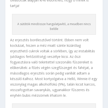
olvasottak alapján ki-ki eldöntheti, hogy ő minek is
tartja!
A sütőtök mindössze hangulatjavító, a meadben nincs
belőle
Az erjesztés borélesztővel történt. Ebben nem volt
kockázat, hiszen a méz miatt szinte kizárólag
erjeszthető cukrok voltak a sörlében, így az instabilitás
(utólagos fertőzöttség) veszélye kicsi. Az őszi
fogyasztásra való tekintettel szezonális fűszereket is
előkerültek: a főzés végén szegfűszeget és fahéjat, a
másodlagos erjesztés során pedig vaníliát adtam a
készülő italhoz. Most kortyolgatva a Helló, Winnie-t! egy
viszonylag magas alkoholfokú (9%), talán kicsit karcos,
visszafogottan savanykás, ugyanakkor fűszeres és
enyhén bubis mézsörnek írhatom le.