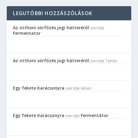
LEGUTÓBBI HOZZÁSZÓLÁSOK
Az otthoni sörfőzés jogi hátteréről
szerzője
Fermentator
Az otthoni sörfőzés jogi hátteréről
szerzője
Tamás
Egy fekete Karácsonyra
szerzője
labam
Egy fekete Karácsonyra
Fermentátor
szerzője