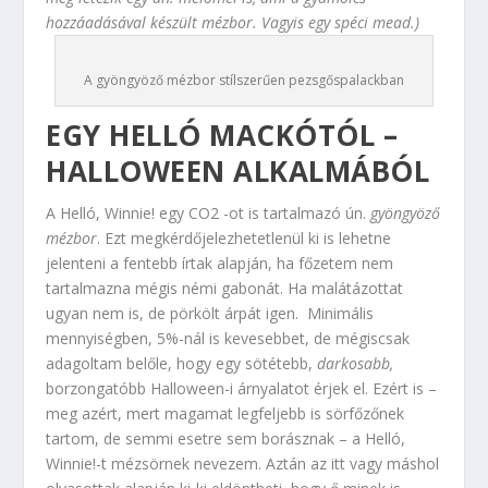
hozzáadásával készült mézbor. Vagyis egy spéci mead.)
A gyöngyöző mézbor stílszerűen pezsgőspalackban
EGY HELLÓ MACKÓTÓL –
HALLOWEEN ALKALMÁBÓL
A Helló, Winnie! egy CO
2
-ot is tartalmazó ún.
gyöngyöző
mézbor
. Ezt megkérdőjelezhetetlenül ki is lehetne
jelenteni a fentebb írtak alapján, ha főzetem nem
tartalmazna mégis némi gabonát. Ha malátázottat
ugyan nem is, de pörkölt árpát igen. Minimális
mennyiségben, 5%-nál is kevesebbet, de mégiscsak
adagoltam belőle, hogy egy sötétebb,
darkosabb,
borzongatóbb Halloween-i árnyalatot érjek el. Ezért is –
meg azért, mert magamat legfeljebb is sörfőzőnek
tartom, de semmi esetre sem borásznak – a Helló,
Winnie!-t mézsörnek nevezem. Aztán az itt vagy máshol