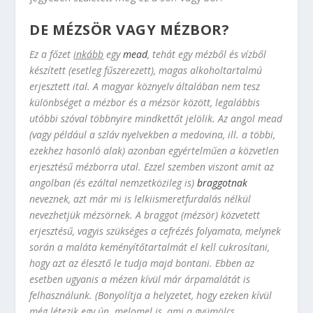
DE MÉZSÖR VAGY MÉZBOR?
Ez a főzet
inkább
egy
mead
, tehát egy mézből és vízből
készített (esetleg fűszerezett), magas alkoholtartalmú
erjesztett ital. A magyar köznyelv általában nem tesz
különbséget a mézbor és a mézsör között, legalábbis
utóbbi szóval többnyire mindkettőt jelölik. Az angol mead
(vagy például a szláv nyelvekben a medovina, ill. a többi,
ezekhez hasonló alak) azonban egyértelműen a közvetlen
erjesztésű mézborra utal. Ezzel szemben viszont amit az
angolban (és ezáltal nemzetközileg is)
braggotnak
neveznek, azt már mi is lelkiismeretfurdalás nélkül
nevezhetjük mézsörnek. A braggot (mézsör) közvetett
erjesztésű, vagyis szükséges a cefrézés folyamata, melynek
során a maláta keményítőtartalmát el kell cukrosítani,
hogy azt az élesztő le tudja majd bontani. Ebben az
esetben ugyanis a mézen kívül már árpamalátát is
felhasználunk. (Bonyolítja a helyzetet, hogy ezeken kívül
még létezik egy ún. melomel is, ami a gyümölcs