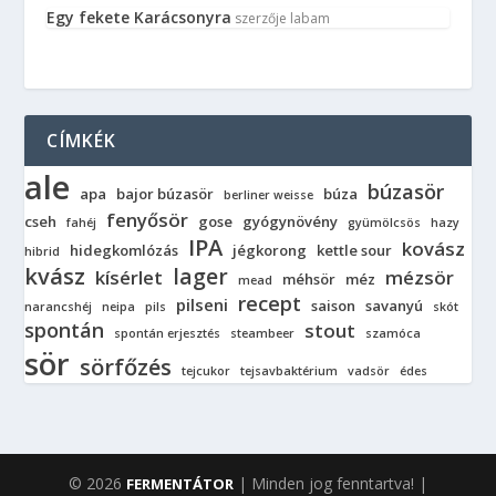
Egy fekete Karácsonyra
szerzője
labam
CÍMKÉK
ale
búzasör
apa
bajor búzasör
búza
berliner weisse
fenyősör
cseh
gose
gyógynövény
fahéj
gyümölcsös
hazy
IPA
kovász
hidegkomlózás
jégkorong
kettle sour
hibrid
kvász
lager
kísérlet
mézsör
méhsör
méz
mead
recept
pilseni
saison
savanyú
narancshéj
neipa
pils
skót
spontán
stout
spontán erjesztés
steambeer
szamóca
sör
sörfőzés
tejcukor
tejsavbaktérium
vadsör
édes
© 2026
| Minden jog fenntartva! |
FERMENTÁTOR