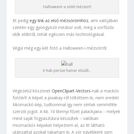
Halloweenr-a sötét mézsört!
Itt pedig
egy link az első mézsörömhöz
, ami valójában
szintén egy gyöngyöző mézbor volt, még a sörfőzős
idők előttről, tehát egészen más technológiával.
Végül még egy-két fotó a Halloween-i mézsörről:
A hab persze hamar elszáll…
Végezetül köszönet
OpenClipart-Vectors-
nak a mackós
fotóért! A képet a pixabay-ről töltöttem le, nem eredeti
Micimackó-kép, tudtommal így nem sértek semmiféle
szerzői jogot. A kb. 10 liternyi főzet palackjaira – melyek
mind saját fogyasztásra készültek – valóban
micimackós képeket helyeztem el, az itt látható
utánzattal azokat takartam ki. A sör egyébként sem