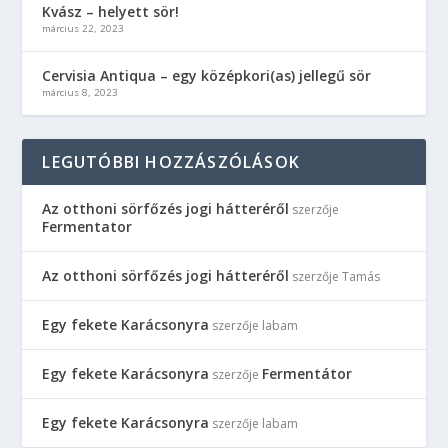
Kvász – helyett sör!
március 22, 2023
Cervisia Antiqua – egy középkori(as) jellegű sör
március 8, 2023
LEGUTÓBBI HOZZÁSZÓLÁSOK
Az otthoni sörfőzés jogi hátteréről
szerzője
Fermentator
Az otthoni sörfőzés jogi hátteréről
szerzője
Tamás
Egy fekete Karácsonyra
szerzője
labam
Egy fekete Karácsonyra
Fermentátor
szerzője
Egy fekete Karácsonyra
szerzője
labam