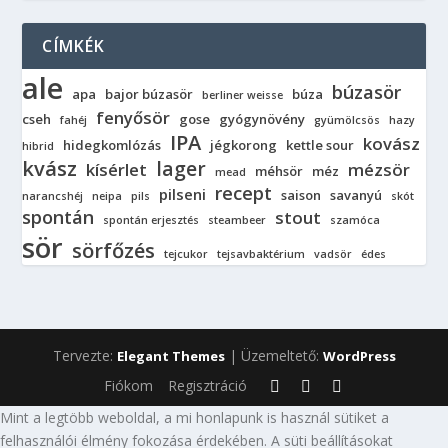
CÍMKÉK
ale
búzasör
apa
bajor búzasör
búza
berliner weisse
fenyősör
cseh
gose
gyógynövény
fahéj
gyümölcsös
hazy
IPA
kovász
hidegkomlózás
jégkorong
kettle sour
hibrid
kvász
lager
kísérlet
mézsör
méhsör
méz
mead
recept
pilseni
saison
savanyú
narancshéj
neipa
pils
skót
spontán
stout
spontán erjesztés
steambeer
szamóca
sör
sörfőzés
tejcukor
tejsavbaktérium
vadsör
édes
Tervezte:
| Üzemeltető:
Elegant Themes
WordPress
Fiókom
Regisztráció
Mint a legtöbb weboldal, a mi honlapunk is használ sütiket a
felhasználói élmény fokozása érdekében. A süti beállításokat