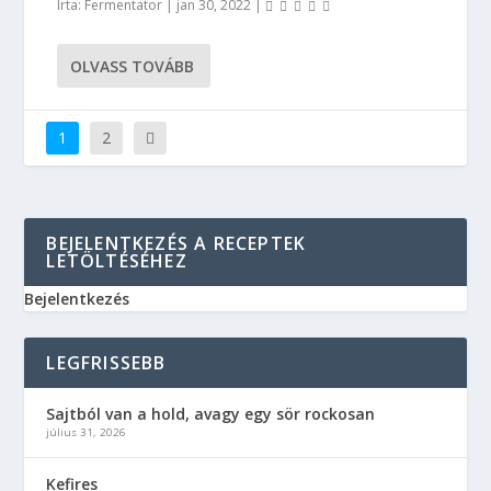
Írta:
Fermentator
|
jan 30, 2022
|
OLVASS TOVÁBB
1
2
BEJELENTKEZÉS A RECEPTEK
LETÖLTÉSÉHEZ
Bejelentkezés
LEGFRISSEBB
Sajtból van a hold, avagy egy sör rockosan
július 31, 2026
Kefires