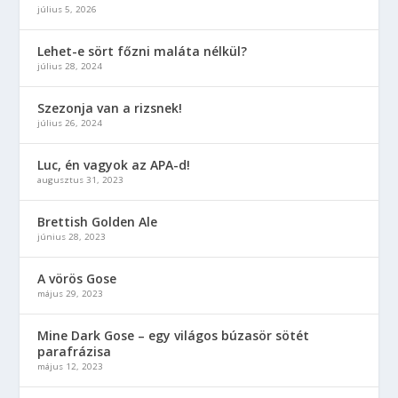
július 5, 2026
Lehet-e sört főzni maláta nélkül?
július 28, 2024
Szezonja van a rizsnek!
július 26, 2024
Luc, én vagyok az APA-d!
augusztus 31, 2023
Brettish Golden Ale
június 28, 2023
A vörös Gose
május 29, 2023
Mine Dark Gose – egy világos búzasör sötét
parafrázisa
május 12, 2023