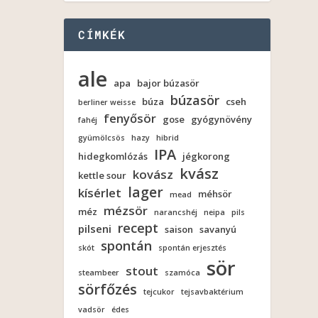
CÍMKÉK
ale
apa
bajor búzasör
búzasör
búza
cseh
berliner weisse
fenyősör
gose
gyógynövény
fahéj
gyümölcsös
hazy
hibrid
IPA
hidegkomlózás
jégkorong
kvász
kovász
kettle sour
lager
kísérlet
méhsör
mead
mézsör
méz
narancshéj
neipa
pils
recept
pilseni
saison
savanyú
spontán
skót
spontán erjesztés
sör
stout
steambeer
szamóca
sörfőzés
tejcukor
tejsavbaktérium
vadsör
édes