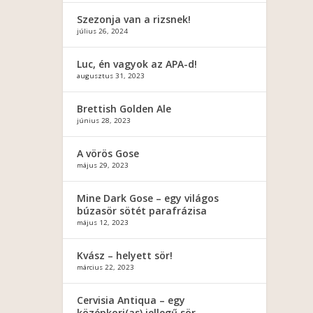
Szezonja van a rizsnek!
július 26, 2024
Luc, én vagyok az APA-d!
augusztus 31, 2023
Brettish Golden Ale
június 28, 2023
A vörös Gose
május 29, 2023
Mine Dark Gose – egy világos
búzasör sötét parafrázisa
május 12, 2023
Kvász – helyett sör!
március 22, 2023
Cervisia Antiqua – egy
középkori(as) jellegű sör