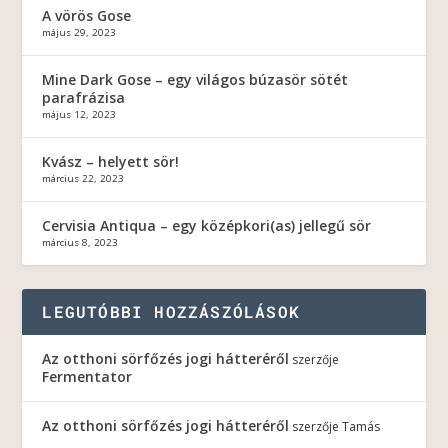
A vörös Gose
május 29, 2023
Mine Dark Gose – egy világos búzasör sötét
parafrázisa
május 12, 2023
Kvász – helyett sör!
március 22, 2023
Cervisia Antiqua – egy középkori(as) jellegű sör
március 8, 2023
LEGUTÓBBI HOZZÁSZÓLÁSOK
Az otthoni sörfőzés jogi hátteréről
szerzője
Fermentator
Az otthoni sörfőzés jogi hátteréről
szerzője
Tamás