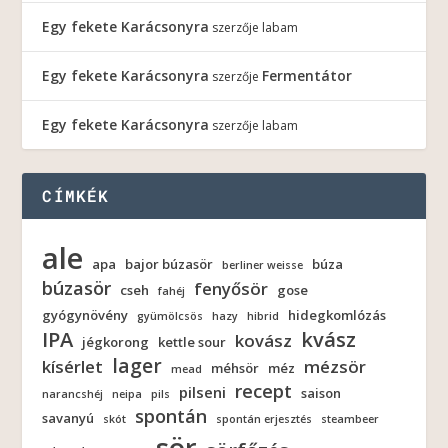
Egy fekete Karácsonyra
szerzője
labam
Egy fekete Karácsonyra
Fermentátor
szerzője
Egy fekete Karácsonyra
szerzője
labam
CÍMKÉK
ale
apa
bajor búzasör
búza
berliner weisse
búzasör
fenyősör
cseh
gose
fahéj
gyógynövény
hidegkomlózás
gyümölcsös
hazy
hibrid
IPA
kvász
kovász
jégkorong
kettle sour
lager
kísérlet
mézsör
méhsör
méz
mead
recept
pilseni
saison
narancshéj
neipa
pils
spontán
savanyú
skót
spontán erjesztés
steambeer
sör