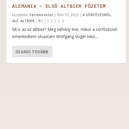
ALEMANIA – ELSŐ ALTBIER FŐZETEM
készítette:
Fermentator
|
febr 15, 2023
|
A SÖRFŐZÉSRŐL
,
ALE
,
ALTBIER
|
0
|
Mi is az az Altbier? Még néhány éve, mikor a sörfőzéssel
ismerkedtem olvastam Wolfgang Vogel Házi...
OLVASS TOVÁBB