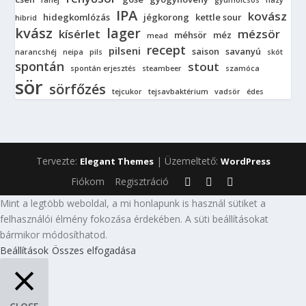
fahéj
gyümölcsös
hazy
IPA
kovász
hidegkomlózás
jégkorong
kettle sour
hibrid
kvász
lager
kísérlet
mézsör
méhsör
méz
mead
recept
pilseni
saison
savanyú
narancshéj
neipa
pils
skót
spontán
stout
spontán erjesztés
steambeer
szamóca
sör
sörfőzés
tejcukor
tejsavbaktérium
vadsör
édes
Tervezte:
| Üzemeltető:
Elegant Themes
WordPress
Fiókom
Regisztráció
Mint a legtöbb weboldal, a mi honlapunk is használ sütiket a
felhasználói élmény fokozása érdekében. A süti beállításokat
bármikor módosíthatod.
Beállítások
Összes elfogadása