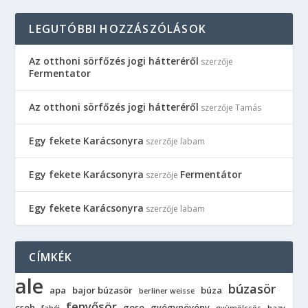
LEGUTÓBBI HOZZÁSZÓLÁSOK
Az otthoni sörfőzés jogi hátteréről
szerzője
Fermentator
Az otthoni sörfőzés jogi hátteréről
szerzője
Tamás
Egy fekete Karácsonyra
szerzője
labam
Egy fekete Karácsonyra
Fermentátor
szerzője
Egy fekete Karácsonyra
szerzője
labam
CÍMKÉK
ale
búzasör
apa
bajor búzasör
búza
berliner weisse
fenyősör
cseh
gose
gyógynövény