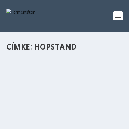
CÍMKE:
HOPSTAND
FRUFRU – A HAZY IPA
készítette:
Fermentator
|
szept 30, 2022
|
ALE
,
HAZYIPA
,
IPA
|
0
|
FruFru, azaz fruitless fruitness Nem az első hazy ipa
(ismert neipa néven is a sörtípus) főzetem,...
OLVASS TOVÁBB