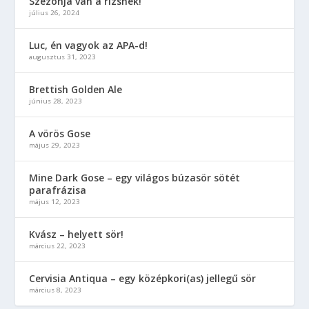
Szezonja van a rizsnek!
július 26, 2024
Luc, én vagyok az APA-d!
augusztus 31, 2023
Brettish Golden Ale
június 28, 2023
A vörös Gose
május 29, 2023
Mine Dark Gose – egy világos búzasör sötét
parafrázisa
május 12, 2023
Kvász – helyett sör!
március 22, 2023
Cervisia Antiqua – egy középkori(as) jellegű sör
március 8, 2023