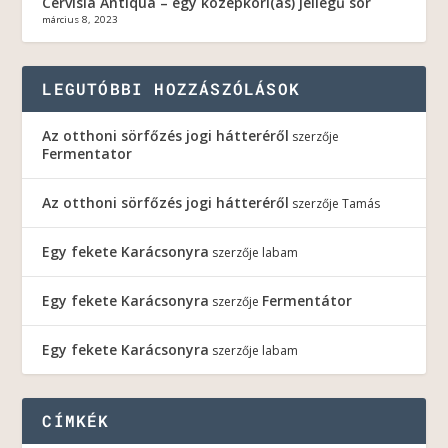
Cervisia Antiqua – egy középkori(as) jellegű sör
március 8, 2023
LEGUTÓBBI HOZZÁSZÓLÁSOK
Az otthoni sörfőzés jogi hátteréről
szerzője
Fermentator
Az otthoni sörfőzés jogi hátteréről
szerzője
Tamás
Egy fekete Karácsonyra
szerzője
labam
Egy fekete Karácsonyra
Fermentátor
szerzője
Egy fekete Karácsonyra
szerzője
labam
CÍMKÉK