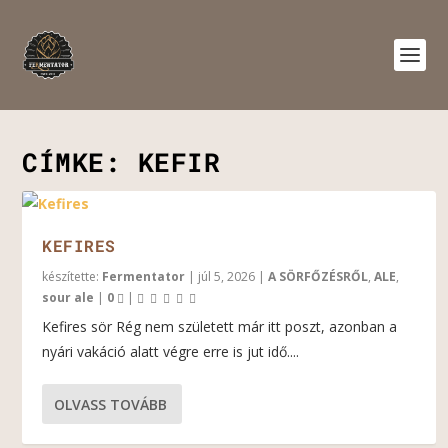
CÍMKE:
KEFIR
KEFIRES
készítette:
Fermentator
|
júl 5, 2026
|
A SÖRFŐZÉSRŐL
,
ALE
,
sour ale
|
0
|
Kefires sör Rég nem született már itt poszt, azonban a
nyári vakáció alatt végre erre is jut idő....
OLVASS TOVÁBB