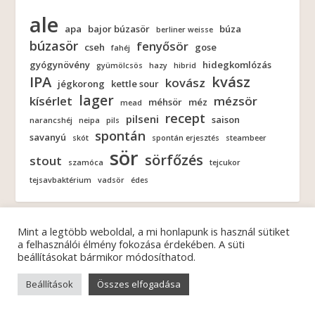
ale
apa
bajor búzasör
búza
berliner weisse
búzasör
fenyősör
cseh
gose
fahéj
gyógynövény
hidegkomlózás
gyümölcsös
hazy
hibrid
IPA
kvász
kovász
jégkorong
kettle sour
lager
kísérlet
mézsör
méhsör
méz
mead
recept
pilseni
saison
narancshéj
neipa
pils
spontán
savanyú
skót
spontán erjesztés
steambeer
sör
sörfőzés
stout
szamóca
tejcukor
tejsavbaktérium
vadsör
édes
Mint a legtöbb weboldal, a mi honlapunk is használ sütiket
a felhasználói élmény fokozása érdekében. A süti
beállításokat bármikor módosíthatod.
© 2026
| Minden jog fenntartva! |
FERMENTÁTOR
ADATKEZELÉSI NYILATKOZAT
Beállítások
Összes elfogadása
Fiókom
Regisztráció