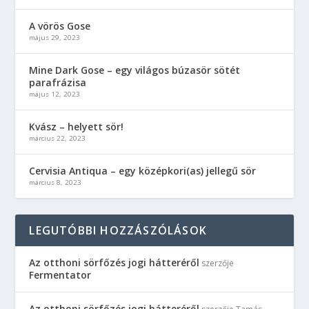
A vörös Gose
május 29, 2023
Mine Dark Gose – egy világos búzasör sötét
parafrázisa
május 12, 2023
Kvász – helyett sör!
március 22, 2023
Cervisia Antiqua – egy középkori(as) jellegű sör
március 8, 2023
LEGUTÓBBI HOZZÁSZÓLÁSOK
Az otthoni sörfőzés jogi hátteréről
szerzője
Fermentator
Az otthoni sörfőzés jogi hátteréről