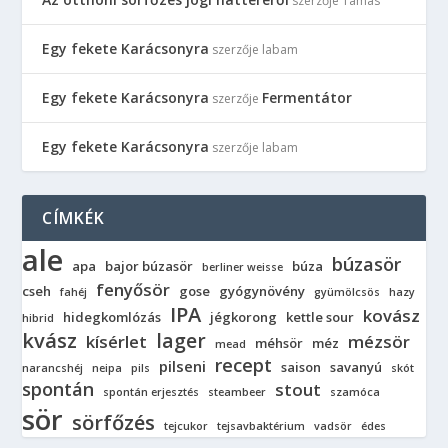
szerzője
Tamás
Egy fekete Karácsonyra
szerzője
labam
Egy fekete Karácsonyra
Fermentátor
szerzője
Egy fekete Karácsonyra
szerzője
labam
CÍMKÉK
ale
búzasör
apa
bajor búzasör
búza
berliner weisse
fenyősör
cseh
gose
gyógynövény
fahéj
gyümölcsös
hazy
IPA
kovász
hidegkomlózás
jégkorong
kettle sour
hibrid
kvász
lager
kísérlet
mézsör
méhsör
méz
mead
recept
pilseni
saison
savanyú
narancshéj
neipa
pils
skót
spontán
stout
spontán erjesztés
steambeer
szamóca
sör
sörfőzés
tejcukor
tejsavbaktérium
vadsör
édes