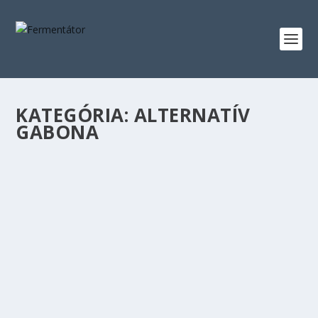
KATEGÓRIA:
ALTERNATÍV
GABONA
LEHET-E SÖRT FŐZNI MALÁTA NÉLKÜL?
készítette:
Fermentator
|
júl 28, 2024
|
A SÖRFŐZÉSRŐL
,
Alternatív
gabona
,
NEMSÖR
,
SAISON
|
0
|
Sör maláta nélkül – csak rizsből! Előző posztomban
feszegettem már a sörfőzési határokat, a...
OLVASS TOVÁBB