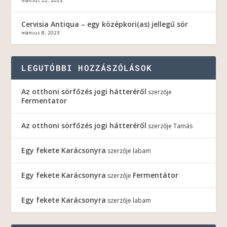
március 22, 2023
Cervisia Antiqua – egy középkori(as) jellegű sör
március 8, 2023
LEGUTÓBBI HOZZÁSZÓLÁSOK
Az otthoni sörfőzés jogi hátteréről
szerzője
Fermentator
Az otthoni sörfőzés jogi hátteréről
szerzője
Tamás
Egy fekete Karácsonyra
szerzője
labam
Egy fekete Karácsonyra
Fermentátor
szerzője
Egy fekete Karácsonyra
szerzője
labam