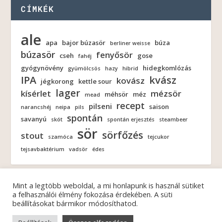
CÍMKÉK
ale
apa
bajor búzasör
búza
berliner weisse
búzasör
fenyősör
cseh
gose
fahéj
gyógynövény
hidegkomlózás
gyümölcsös
hazy
hibrid
IPA
kvász
kovász
jégkorong
kettle sour
lager
kísérlet
mézsör
méhsör
méz
mead
recept
pilseni
saison
narancshéj
neipa
pils
spontán
savanyú
skót
spontán erjesztés
steambeer
sör
sörfőzés
stout
szamóca
tejcukor
tejsavbaktérium
vadsör
édes
Mint a legtöbb weboldal, a mi honlapunk is használ sütiket
a felhasználói élmény fokozása érdekében. A süti
beállításokat bármikor módosíthatod.
© 2026
| Minden jog fenntartva! |
FERMENTÁTOR
ADATKEZELÉSI NYILATKOZAT