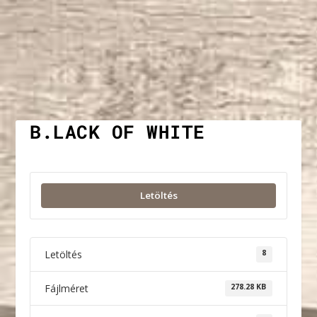
B.LACK OF WHITE
Letöltés
Letöltés
8
Fájlméret
278.28 KB