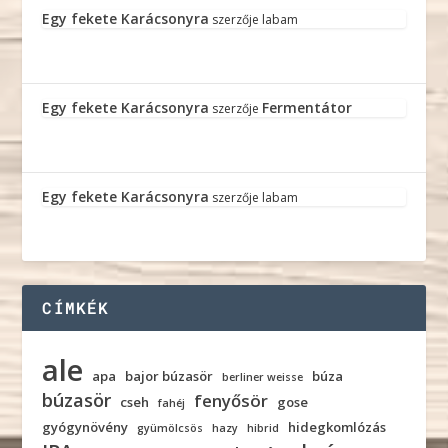
Egy fekete Karácsonyra
szerzője
labam
Egy fekete Karácsonyra
Fermentátor
szerzője
Egy fekete Karácsonyra
szerzője
labam
CÍMKÉK
ale
apa
bajor búzasör
búza
berliner weisse
búzasör
fenyősör
cseh
gose
fahéj
gyógynövény
hidegkomlózás
gyümölcsös
hazy
hibrid