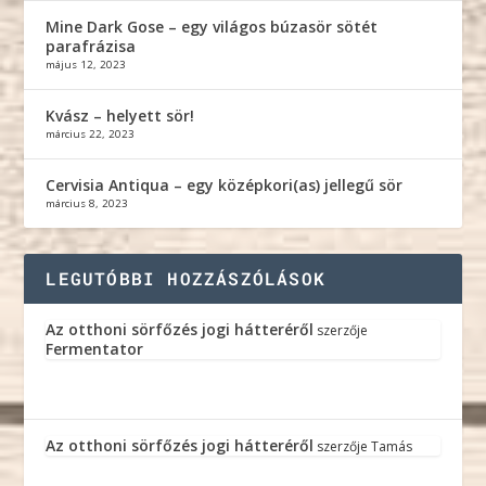
Mine Dark Gose – egy világos búzasör sötét
parafrázisa
május 12, 2023
Kvász – helyett sör!
március 22, 2023
Cervisia Antiqua – egy középkori(as) jellegű sör
március 8, 2023
LEGUTÓBBI HOZZÁSZÓLÁSOK
Az otthoni sörfőzés jogi hátteréről
szerzője
Fermentator
Az otthoni sörfőzés jogi hátteréről
szerzője
Tamás