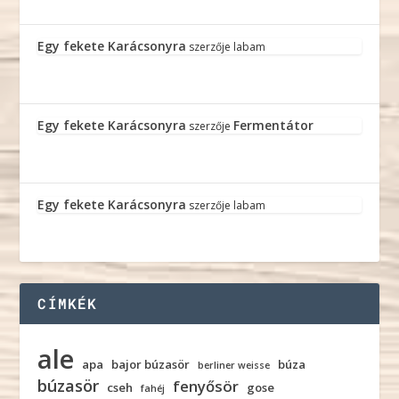
Egy fekete Karácsonyra
szerzője
labam
Egy fekete Karácsonyra
Fermentátor
szerzője
Egy fekete Karácsonyra
szerzője
labam
CÍMKÉK
ale
apa
bajor búzasör
búza
berliner weisse
búzasör
fenyősör
cseh
gose
fahéj