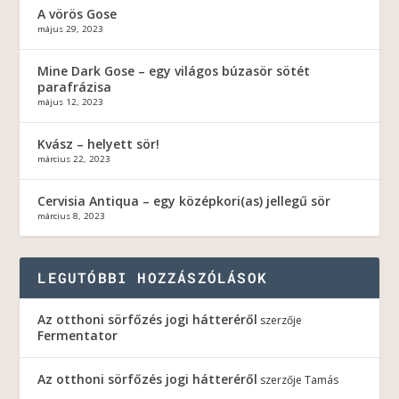
A vörös Gose
május 29, 2023
Mine Dark Gose – egy világos búzasör sötét
parafrázisa
május 12, 2023
Kvász – helyett sör!
március 22, 2023
Cervisia Antiqua – egy középkori(as) jellegű sör
március 8, 2023
LEGUTÓBBI HOZZÁSZÓLÁSOK
Az otthoni sörfőzés jogi hátteréről
szerzője
Fermentator
Az otthoni sörfőzés jogi hátteréről
szerzője
Tamás