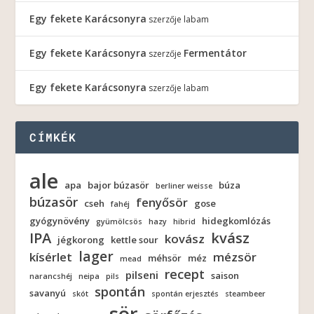
Egy fekete Karácsonyra
szerzője
labam
Egy fekete Karácsonyra
Fermentátor
szerzője
Egy fekete Karácsonyra
szerzője
labam
CÍMKÉK
ale
apa
bajor búzasör
búza
berliner weisse
búzasör
fenyősör
cseh
gose
fahéj
gyógynövény
hidegkomlózás
gyümölcsös
hazy
hibrid
IPA
kvász
kovász
jégkorong
kettle sour
lager
kísérlet
mézsör
méhsör
méz
mead
recept
pilseni
saison
narancshéj
neipa
pils
spontán
savanyú
skót
spontán erjesztés
steambeer
sör