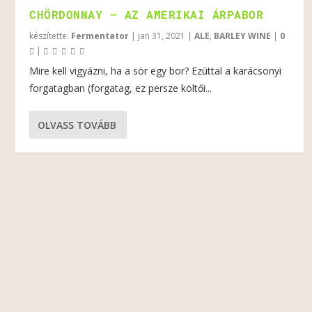
CHÖRDONNAY – AZ AMERIKAI ÁRPABOR
készítette:
Fermentator
|
jan 31, 2021
|
ALE
,
BARLEY WINE
|
0
|
Mire kell vigyázni, ha a sör egy bor? Ezúttal a karácsonyi
forgatagban (forgatag, ez persze költői...
OLVASS TOVÁBB