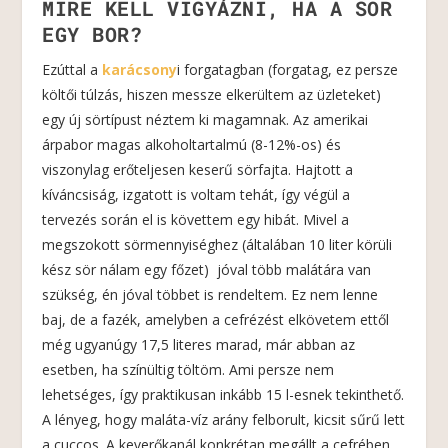
MIRE KELL VIGYÁZNI, HA A SÖR
EGY BOR?
Ezúttal a
karácsony
i forgatagban (forgatag, ez persze
költői túlzás, hiszen messze elkerültem az üzleteket)
egy új sörtípust néztem ki magamnak. Az amerikai
árpabor magas alkoholtartalmú (8-12%-os) és
viszonylag erőteljesen keserű sörfajta. Hajtott a
kíváncsiság, izgatott is voltam tehát, így végül a
tervezés során el is követtem egy hibát. Mivel a
megszokott sörmennyiséghez (általában 10 liter körüli
kész sör nálam egy főzet) jóval több malátára van
szükség, én jóval többet is rendeltem. Ez nem lenne
baj, de a fazék, amelyben a cefrézést elkövetem ettől
még ugyanúgy 17,5 literes marad, már abban az
esetben, ha színültig töltöm. Ami persze nem
lehetséges, így praktikusan inkább 15 l-esnek tekinthető.
A lényeg, hogy maláta-víz arány felborult, kicsit sűrű lett
a cuccos. A keverőkanál konkrétan megállt a cefrében,