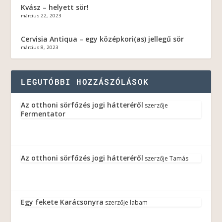
Kvász – helyett sör!
március 22, 2023
Cervisia Antiqua – egy középkori(as) jellegű sör
március 8, 2023
LEGUTÓBBI HOZZÁSZÓLÁSOK
Az otthoni sörfőzés jogi hátteréről
szerzője
Fermentator
Az otthoni sörfőzés jogi hátteréről
szerzője
Tamás
Egy fekete Karácsonyra
szerzője
labam