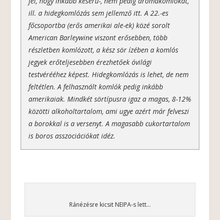
fel, hogy inkább keserű-, nem pedig aromakomlókat,
ill. a hidegkomlózás sem jellemző itt. A 22.-es
főcsoportba (erős amerikai ale-ek) közé sorolt
American Barleywine viszont erősebben, több
részletben komlózott, a kész sör ízében a komlós
jegyek erőteljesebben érezhetőek óvilági
testvérééhez képest. Hidegkomlózás is lehet, de nem
feltétlen. A felhasznált komlók pedig inkább
amerikaiak. Mindkét sörtípusra igaz a magas, 8-12%
közötti alkoholtartalom, ami ugye azért már felveszi
a borokkal is a versenyt. A magasabb cukortartalom
is boros asszociációkat idéz.
Ránézésre kicsit NEIPA-s lett…