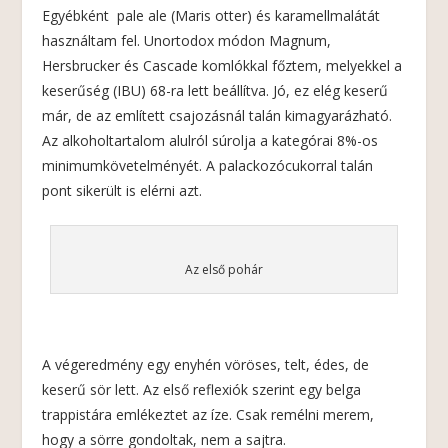
Egyébként pale ale (Maris otter) és karamellmalátát
használtam fel. Unortodox módon Magnum,
Hersbrucker és Cascade komlókkal főztem, melyekkel a
keserűség (IBU) 68-ra lett beállítva. Jó, ez elég keserű
már, de az említett csajozásnál talán kimagyarázható.
Az alkoholtartalom alulról súrolja a kategórai 8%-os
minimumkövetelményét. A palackozócukorral talán
pont sikerült is elérni azt.
Az első pohár
A végeredmény egy enyhén vöröses, telt, édes, de
keserű sör lett. Az első reflexiók szerint egy belga
trappistára emlékeztet az íze. Csak remélni merem,
hogy a sörre gondoltak, nem a sajtra.