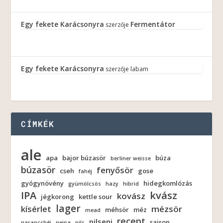
Egy fekete Karácsonyra
Fermentátor
szerzője
Egy fekete Karácsonyra
szerzője
labam
CÍMKÉK
ale
apa
bajor búzasör
búza
berliner weisse
búzasör
fenyősör
cseh
gose
fahéj
gyógynövény
hidegkomlózás
gyümölcsös
hazy
hibrid
IPA
kvász
kovász
jégkorong
kettle sour
lager
kísérlet
mézsör
méhsör
méz
mead
recept
pilseni
saison
narancshéj
neipa
pils