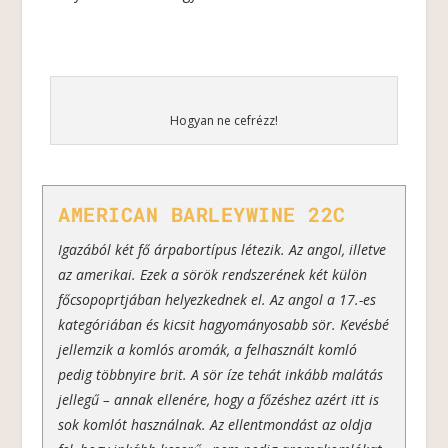
Hogyan ne cefrézz!
AMERICAN BARLEYWINE 22C
Igazából két fő árpabortípus létezik. Az angol, illetve
az amerikai. Ezek a sörök rendszerének két külön
főcsopoprtjában helyezkednek el. Az angol a 17.-es
kategóriában és kicsit hagyományosabb sör. Kevésbé
jellemzik a komlós aromák, a felhasznált komló
pedig többnyire brit. A sör íze tehát inkább malátás
jellegű – annak ellenére, hogy a főzéshez azért itt is
sok komlót használnak. Az ellentmondást az oldja