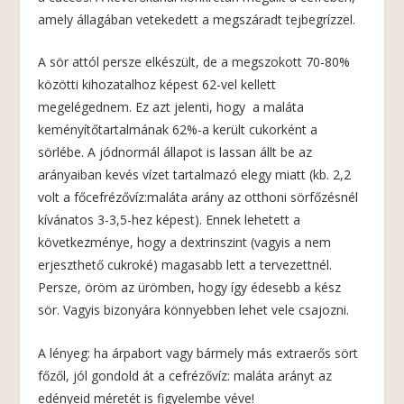
amely állagában vetekedett a megszáradt tejbegrízzel.
A sör attól persze elkészült, de a megszokott 70-80%
közötti kihozatalhoz képest 62-vel kellett
megelégednem. Ez azt jelenti, hogy a maláta
keményítőtartalmának 62%-a került cukorként a
sörlébe. A jódnormál állapot is lassan állt be az
arányaiban kevés vízet tartalmazó elegy miatt (kb. 2,2
volt a főcefrézővíz:maláta arány az otthoni sörfőzésnél
kívánatos 3-3,5-hez képest). Ennek lehetett a
következménye, hogy a dextrinszint (vagyis a nem
erjeszthető cukroké) magasabb lett a tervezettnél.
Persze, öröm az ürömben, hogy így édesebb a kész
sör. Vagyis bizonyára könnyebben lehet vele csajozni.
A lényeg: ha árpabort vagy bármely más extraerős sört
főzől, jól gondold át a cefrézővíz: maláta arányt az
edényeid méretét is figyelembe véve!