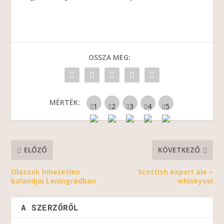
OSSZA MEG:
MÉRTÉK:
ELŐZŐ
KÖVETKEZŐ
Olaszok hihetetlen
Scottish export ale –
kalandjai Leningrádban
whiskyvel
A SZERZŐRŐL