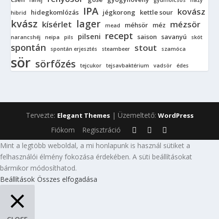
fahéj
gyümölcsös
hazy
IPA
kovász
hidegkomlózás
jégkorong
kettle sour
hibrid
kvász
lager
kísérlet
mézsör
méhsör
méz
mead
recept
pilseni
saison
savanyú
narancshéj
neipa
pils
skót
spontán
stout
spontán erjesztés
steambeer
szamóca
sör
sörfőzés
tejcukor
tejsavbaktérium
vadsör
édes
Tervezte:
| Üzemeltető:
Elegant Themes
WordPress
Fiókom
Regisztráció
Mint a legtöbb weboldal, a mi honlapunk is használ sütiket a
felhasználói élmény fokozása érdekében. A süti beállításokat
bármikor módosíthatod.
Beállítások
Összes elfogadása