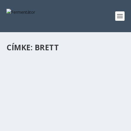
CÍMKE:
BRETT
BRETTISH GOLDEN ALE
készítette:
Fermentator
|
jún 28, 2023
|
A SÖRFŐZÉSRŐL
,
ALE
,
British Golden Ale
|
0
|
Nem elírás a sör neve, természetesen egy British Golden
Ale-ről van szó. Azonban egy picit...
OLVASS TOVÁBB