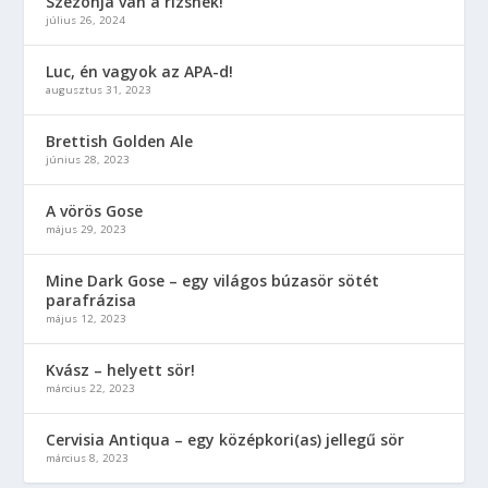
Szezonja van a rizsnek!
július 26, 2024
Luc, én vagyok az APA-d!
augusztus 31, 2023
Brettish Golden Ale
június 28, 2023
A vörös Gose
május 29, 2023
Mine Dark Gose – egy világos búzasör sötét
parafrázisa
május 12, 2023
Kvász – helyett sör!
március 22, 2023
Cervisia Antiqua – egy középkori(as) jellegű sör
március 8, 2023