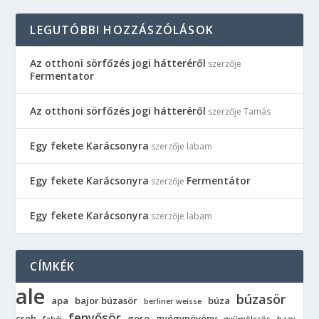
LEGUTÓBBI HOZZÁSZÓLÁSOK
Az otthoni sörfőzés jogi hátteréről
szerzője
Fermentator
Az otthoni sörfőzés jogi hátteréről
szerzője
Tamás
Egy fekete Karácsonyra
szerzője
labam
Egy fekete Karácsonyra
Fermentátor
szerzője
Egy fekete Karácsonyra
szerzője
labam
CÍMKÉK
ale
búzasör
apa
bajor búzasör
búza
berliner weisse
fenyősör
cseh
gose
gyógynövény