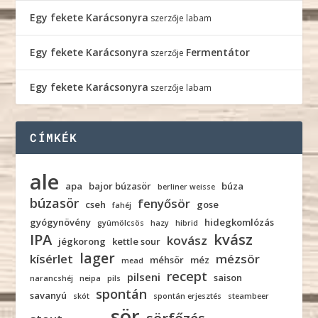
Egy fekete Karácsonyra
szerzője
labam
Egy fekete Karácsonyra
Fermentátor
szerzője
Egy fekete Karácsonyra
szerzője
labam
CÍMKÉK
ale
apa
bajor búzasör
búza
berliner weisse
búzasör
fenyősör
cseh
gose
fahéj
gyógynövény
hidegkomlózás
gyümölcsös
hazy
hibrid
IPA
kvász
kovász
jégkorong
kettle sour
lager
kísérlet
mézsör
méhsör
méz
mead
recept
pilseni
saison
narancshéj
neipa
pils
spontán
savanyú
skót
spontán erjesztés
steambeer
sör