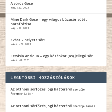
A vörös Gose
május 29, 2023
Mine Dark Gose – egy világos búzasör sötét
parafrázisa
május 12, 2023
Kvász – helyett sör!
március 22, 2023
Cervisia Antiqua – egy középkori(as) jellegű sör
március 8, 2023
LEGUTÓBBI HOZZÁSZÓLÁSOK
Az otthoni sörfőzés jogi hátteréről
szerzője
Fermentator
Az otthoni sörfőzés jogi hátteréről
szerzője
Tamás