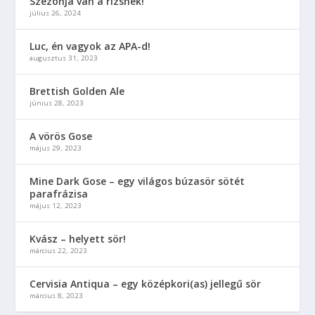
Szezonja van a rizsnek!
július 26, 2024
Luc, én vagyok az APA-d!
augusztus 31, 2023
Brettish Golden Ale
június 28, 2023
A vörös Gose
május 29, 2023
Mine Dark Gose – egy világos búzasör sötét
parafrázisa
május 12, 2023
Kvász – helyett sör!
március 22, 2023
Cervisia Antiqua – egy középkori(as) jellegű sör
március 8, 2023