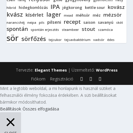
fahéj
gyümölcsös
hazy
IPA
kovász
hidegkomlózás
jégkorong
kettle sour
hibrid
kvász
lager
kísérlet
mézsör
méhsör
méz
mead
recept
pilseni
saison
savanyú
narancshéj
neipa
pils
skót
spontán
stout
spontán erjesztés
steambeer
szamóca
sör
sörfőzés
tejcukor
tejsavbaktérium
vadsör
édes
Tervezte:
| Üzemeltető:
Elegant Themes
WordPress
Fiókom
Regisztráció
Mint a legtöbb weboldal, a mi honlapunk is használ sütiket a
felhasználói élmény fokozása érdekében. A süti beállításokat
bármikor módosíthatod.
Beállítások
Összes elfogadása