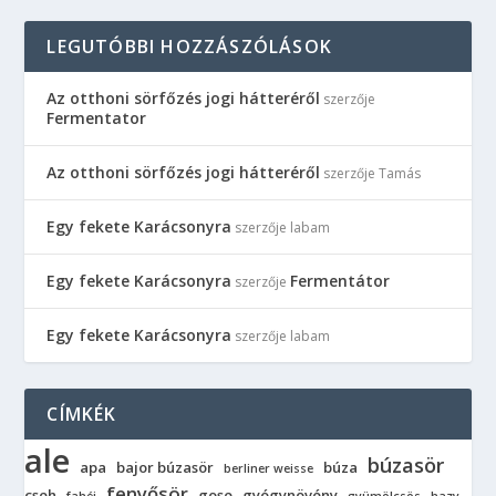
LEGUTÓBBI HOZZÁSZÓLÁSOK
Az otthoni sörfőzés jogi hátteréről
szerzője
Fermentator
Az otthoni sörfőzés jogi hátteréről
szerzője
Tamás
Egy fekete Karácsonyra
szerzője
labam
Egy fekete Karácsonyra
Fermentátor
szerzője
Egy fekete Karácsonyra
szerzője
labam
CÍMKÉK
ale
búzasör
apa
bajor búzasör
búza
berliner weisse
fenyősör
cseh
gose
gyógynövény