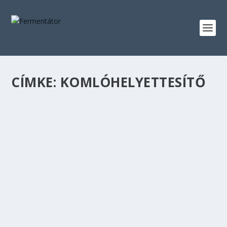
CÍMKE:
KOMLÓHELYETTESÍTŐ
FENYŐSÖR – ELŐSZÖR
készítette:
Fermentator
|
júl 5, 2021
|
ALE
,
Fenyősör
|
0
|
Mi az a fenyősör? Sör fenyőből? Visszautalva aposzt
címére, természetesen csak nekem először,...
OLVASS TOVÁBB