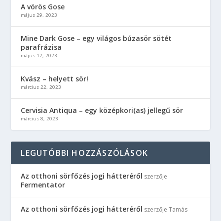
A vörös Gose
május 29, 2023
Mine Dark Gose – egy világos búzasör sötét
parafrázisa
május 12, 2023
Kvász – helyett sör!
március 22, 2023
Cervisia Antiqua – egy középkori(as) jellegű sör
március 8, 2023
LEGUTÓBBI HOZZÁSZÓLÁSOK
Az otthoni sörfőzés jogi hátteréről
szerzője
Fermentator
Az otthoni sörfőzés jogi hátteréről
szerzője
Tamás