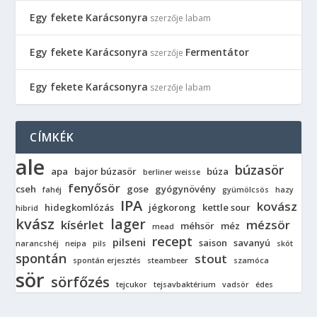
Egy fekete Karácsonyra
szerzője
labam
Egy fekete Karácsonyra
Fermentátor
szerzője
Egy fekete Karácsonyra
szerzője
labam
CÍMKÉK
ale
búzasör
apa
bajor búzasör
búza
berliner weisse
fenyősör
cseh
gose
gyógynövény
fahéj
gyümölcsös
hazy
IPA
kovász
hidegkomlózás
jégkorong
kettle sour
hibrid
kvász
lager
kísérlet
mézsör
méhsör
méz
mead
recept
pilseni
saison
savanyú
narancshéj
neipa
pils
skót
spontán
stout
spontán erjesztés
steambeer
szamóca
sör
sörfőzés
tejcukor
tejsavbaktérium
vadsör
édes