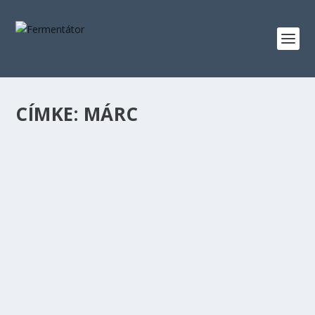
CÍMKE:
MÁRC
MEASURE
készítette:
Fermentator
|
dec 6, 2021
|
MÉZSÖR
,
NEMSÖR
|
0
|
Mi az a mézsör? Sör-e egyáltalán? Measure – mézsör,
amit igyunk mértékkel! Főleg, hogy egy...
OLVASS TOVÁBB