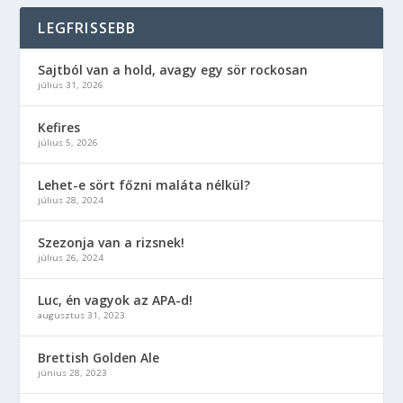
LEGFRISSEBB
Sajtból van a hold, avagy egy sör rockosan
július 31, 2026
Kefires
július 5, 2026
Lehet-e sört főzni maláta nélkül?
július 28, 2024
Szezonja van a rizsnek!
július 26, 2024
Luc, én vagyok az APA-d!
augusztus 31, 2023
Brettish Golden Ale
június 28, 2023