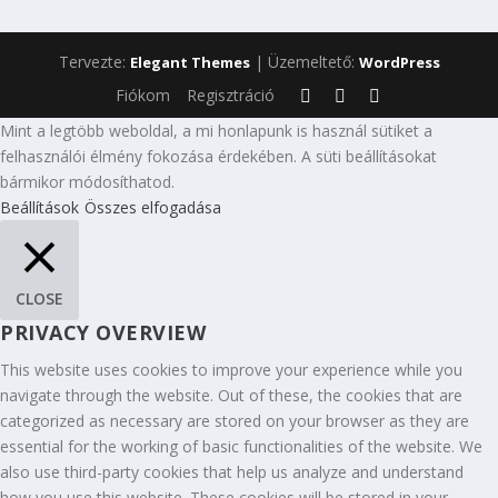
Tervezte:
| Üzemeltető:
Elegant Themes
WordPress
Fiókom
Regisztráció
Mint a legtöbb weboldal, a mi honlapunk is használ sütiket a
felhasználói élmény fokozása érdekében. A süti beállításokat
bármikor módosíthatod.
Beállítások
Összes elfogadása
CLOSE
PRIVACY OVERVIEW
This website uses cookies to improve your experience while you
navigate through the website. Out of these, the cookies that are
categorized as necessary are stored on your browser as they are
essential for the working of basic functionalities of the website. We
also use third-party cookies that help us analyze and understand
how you use this website. These cookies will be stored in your