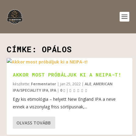
CÍMKE:
OPÁLOS
AKKOR MOST PRÓBÁLJUK KI A NEIPA-T!
készítette:
Fermentator
|
jan 25, 2022
|
ALE
,
AMERICAN
IPA/SPECIALITY IPA
,
IPA
|
0
|
Egy kis etimológia – helyett New England IPA a neve
ennek a viszonylag friss sörtípusnak,...
OLVASS TOVÁBB