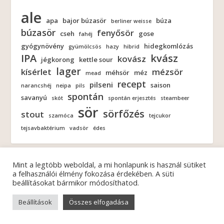
ale
apa
bajor búzasör
búza
berliner weisse
búzasör
fenyősör
cseh
gose
fahéj
gyógynövény
hidegkomlózás
gyümölcsös
hazy
hibrid
IPA
kvász
kovász
jégkorong
kettle sour
lager
kísérlet
mézsör
méhsör
méz
mead
recept
pilseni
saison
narancshéj
neipa
pils
spontán
savanyú
skót
spontán erjesztés
steambeer
sör
sörfőzés
stout
szamóca
tejcukor
tejsavbaktérium
vadsör
édes
Mint a legtöbb weboldal, a mi honlapunk is használ sütiket
a felhasználói élmény fokozása érdekében. A süti
beállításokat bármikor módosíthatod.
© 2026
| Minden jog fenntartva! |
FERMENTÁTOR
ADATKEZELÉSI NYILATKOZAT
Beállítások
Összes elfogadása
Fiókom
Regisztráció