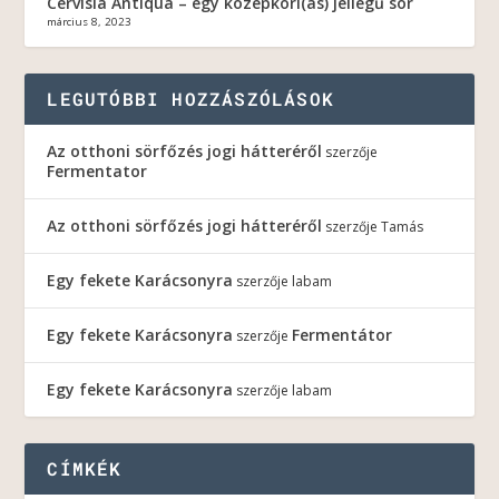
Cervisia Antiqua – egy középkori(as) jellegű sör
március 8, 2023
LEGUTÓBBI HOZZÁSZÓLÁSOK
Az otthoni sörfőzés jogi hátteréről
szerzője
Fermentator
Az otthoni sörfőzés jogi hátteréről
szerzője
Tamás
Egy fekete Karácsonyra
szerzője
labam
Egy fekete Karácsonyra
Fermentátor
szerzője
Egy fekete Karácsonyra
szerzője
labam
CÍMKÉK