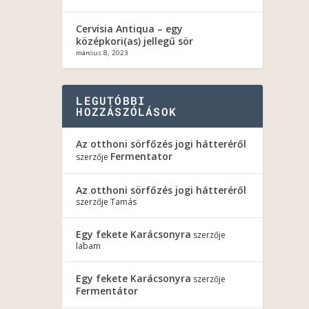
Cervisia Antiqua – egy
középkori(as) jellegű sör
március 8, 2023
LEGUTÓBBI
HOZZÁSZÓLÁSOK
Az otthoni sörfőzés jogi hátteréről
Fermentator
szerzője
Az otthoni sörfőzés jogi hátteréről
szerzője
Tamás
Egy fekete Karácsonyra
szerzője
labam
Egy fekete Karácsonyra
szerzője
Fermentátor