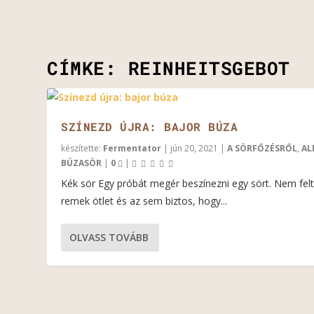
CÍMKE:
REINHEITSGEBOT
SZÍNEZD ÚJRA: BAJOR BÚZA
készítette:
Fermentator
|
jún 20, 2021
|
A SÖRFŐZÉSRŐL
,
AL
BÚZASÖR
|
0
|
Kék sör Egy próbát megér beszínezni egy sört. Nem felt
remek ötlet és az sem biztos, hogy...
OLVASS TOVÁBB