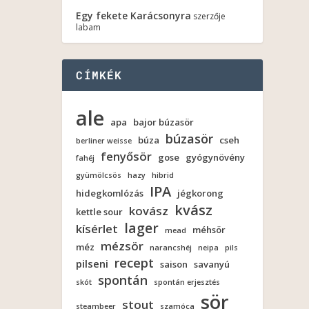
Egy fekete Karácsonyra
szerzője
labam
CÍMKÉK
ale
apa
bajor búzasör
búzasör
búza
cseh
berliner weisse
fenyősör
gose
gyógynövény
fahéj
gyümölcsös
hazy
hibrid
IPA
hidegkomlózás
jégkorong
kvász
kovász
kettle sour
lager
kísérlet
méhsör
mead
mézsör
méz
narancshéj
neipa
pils
recept
pilseni
saison
savanyú
spontán
skót
spontán erjesztés
sör
stout
steambeer
szamóca