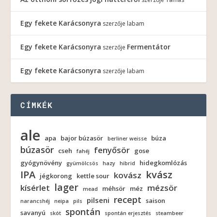
Egy fekete Karácsonyra
szerzője
labam
Egy fekete Karácsonyra
Fermentátor
szerzője
Egy fekete Karácsonyra
szerzője
labam
CÍMKÉK
ale
apa
bajor búzasör
búza
berliner weisse
búzasör
fenyősör
cseh
gose
fahéj
gyógynövény
hidegkomlózás
gyümölcsös
hazy
hibrid
IPA
kvász
kovász
jégkorong
kettle sour
lager
kísérlet
mézsör
méhsör
méz
mead
recept
pilseni
saison
narancshéj
neipa
pils
spontán
savanyú
skót
spontán erjesztés
steambeer