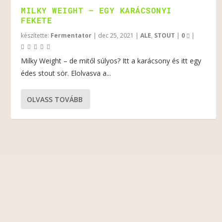
MILKY WEIGHT – EGY KARÁCSONYI
FEKETE
készítette:
Fermentator
|
dec 25, 2021
|
ALE
,
STOUT
|
0
|
Milky Weight – de mitől súlyos? Itt a karácsony és itt egy
édes stout sör. Elolvasva a...
OLVASS TOVÁBB