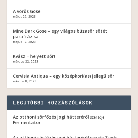
A vörös Gose
május 29, 2023
Mine Dark Gose – egy világos búzasör sötét
parafrázisa
május 12, 2023
Kvász – helyett sör!
március 22, 2023
Cervisia Antiqua – egy középkori(as) jellegű sör
március 8, 2023
LEGUTÓBBI HOZZÁSZÓLÁSOK
Az otthoni sörfőzés jogi hátteréről
szerzője
Fermentator
Az otthoni sörfőzés jogi hátteréről
szerzője
Tamás