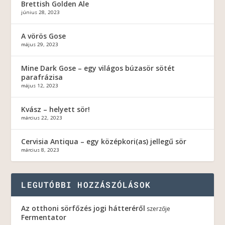
Brettish Golden Ale
június 28, 2023
A vörös Gose
május 29, 2023
Mine Dark Gose – egy világos búzasör sötét
parafrázisa
május 12, 2023
Kvász – helyett sör!
március 22, 2023
Cervisia Antiqua – egy középkori(as) jellegű sör
március 8, 2023
LEGUTÓBBI HOZZÁSZÓLÁSOK
Az otthoni sörfőzés jogi hátteréről
szerzője
Fermentator