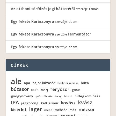
Az otthoni sörfőzés jogi hátteréről
szerzője
Tamás
Egy fekete Karácsonyra
szerzője
labam
Egy fekete Karácsonyra
Fermentátor
szerzője
Egy fekete Karácsonyra
szerzője
labam
CÍMKÉK
ale
apa
bajor búzasör
búza
berliner weisse
búzasör
fenyősör
cseh
gose
fahéj
gyógynövény
hidegkomlózás
gyümölcsös
hazy
hibrid
IPA
kvász
kovász
jégkorong
kettle sour
lager
kísérlet
mézsör
méhsör
méz
mead
recept