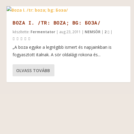
BOZA I. /TR: BOZA; BG: БОЗА/
készítette:
Fermentator
|
aug 23, 2011
|
NEMSÖR
|
2
|
„A boza egyike a legrégibb ismert és napjainkban is
fogyasztott italnak. A sör oldalági rokona és...
OLVASS TOVÁBB