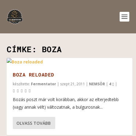
CÍMKE:
BOZA
BOZA RELOADED
készítette:
Fermentator
|
szept 21, 2011
|
NEMSÖR
|
4
|
Bozás poszt már volt korábban, akkor az elterjedtebb
(vagy annak vélt) változatnak, a bulgurosnak...
OLVASS TOVÁBB