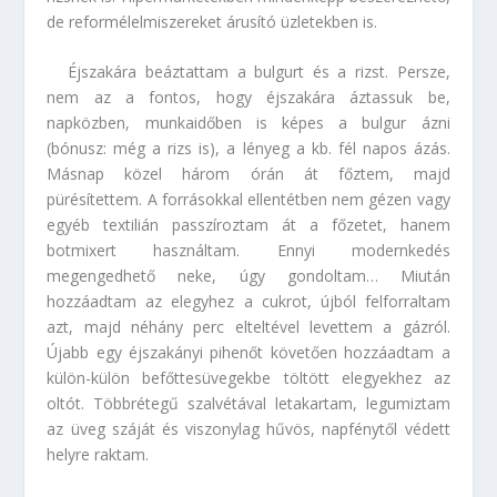
de reformélelmiszereket árusító üzletekben is.
Éjszakára beáztattam a bulgurt és a rizst. Persze,
nem az a fontos, hogy éjszakára áztassuk be,
napközben, munkaidőben is képes a bulgur ázni
(bónusz: még a rizs is), a lényeg a kb. fél napos ázás.
Másnap közel három órán át főztem, majd
pürésítettem. A forrásokkal ellentétben nem gézen vagy
egyéb textilián passzíroztam át a főzetet, hanem
botmixert használtam. Ennyi modernkedés
megengedhető neke, úgy gondoltam… Miután
hozzáadtam az elegyhez a cukrot, újból felforraltam
azt, majd néhány perc elteltével levettem a gázról.
Újabb egy éjszakányi pihenőt követően hozzáadtam a
külön-külön befőttesüvegekbe töltött elegyekhez az
oltót. Többrétegű szalvétával letakartam, legumiztam
az üveg száját és viszonylag hűvös, napfénytől védett
helyre raktam.