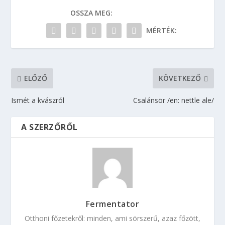
OSSZA MEG:
MÉRTÉK:
ELŐZŐ
KÖVETKEZŐ
Ismét a kvászról
Csalánsör /en: nettle ale/
A SZERZŐRŐL
Fermentator
Otthoni főzetekről: minden, ami sörszerű, azaz főzött,