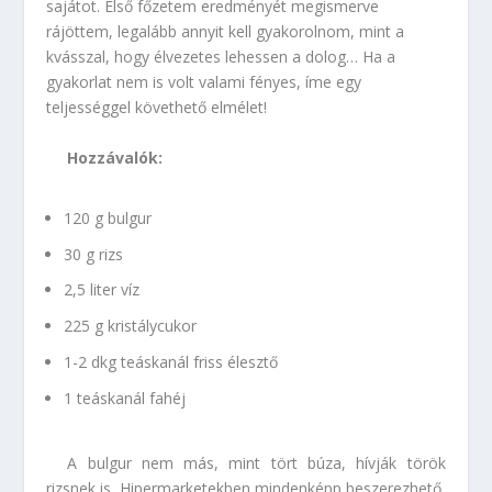
sajátot. Első főzetem eredményét megismerve
rájöttem, legalább annyit kell gyakorolnom, mint a
kvásszal, hogy élvezetes lehessen a dolog… Ha a
gyakorlat nem is volt valami fényes, íme egy
teljességgel követhető elmélet!
Hozzávalók:
120 g
bulgur
30 g
rizs
2,5 liter
víz
225 g
kristálycukor
1-2 dkg teáskanál friss élesztő
1 teáskanál fahéj
A bulgur nem más, mint tört búza, hívják török
rizsnek is. Hipermarketekben mindenképp beszerezhető,