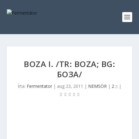
BOZA I. /TR: BOZA; BG:
БОЗА/
Írta:
Fermentator
|
aug 23, 2011
|
NEMSÖR
|
2
|