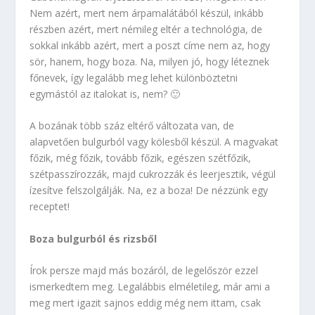
Nem azért, mert nem árpamalátából készül, inkább
részben azért, mert némileg eltér a technológia, de
sokkal inkább azért, mert a poszt címe nem az, hogy
sör, hanem, hogy boza. Na, milyen jó, hogy léteznek
főnevek, így legalább meg lehet különböztetni
egymástól az italokat is, nem? 🙂
A bozának több száz eltérő változata van, de
alapvetően bulgurból vagy kölesből készül. A magvakat
főzik, még főzik, tovább főzik, egészen szétfőzik,
szétpasszírozzák, majd cukrozzák és leerjesztik, végül
ízesítve felszolgálják. Na, ez a boza! De nézzünk egy
receptet!
Boza bulgurból és rizsből
Írok persze majd más bozáról, de legelőször ezzel
ismerkedtem meg. Legalábbis elméletileg, már ami a
meg mert igazit sajnos eddig még nem ittam, csak