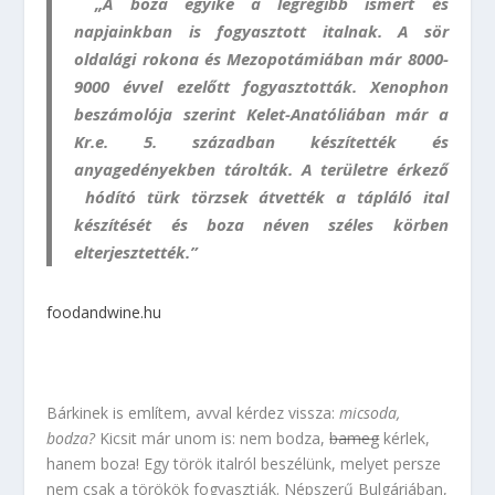
„A boza egyike a legrégibb ismert és
napjainkban is fogyasztott italnak. A sör
oldalági rokona és Mezopotámiában már 8000-
9000 évvel ezelőtt fogyasztották. Xenophon
beszámolója szerint Kelet-Anatóliában már a
Kr.e. 5. században készítették és
anyagedényekben tárolták. A területre érkező
hódító türk törzsek átvették a tápláló ital
készítését és boza néven széles körben
elterjesztették.”
foodandwine.hu
Bárkinek is említem, avval kérdez vissza:
micsoda,
bodza?
Kicsit már unom is: nem bodza,
bameg
kérlek,
hanem boza! Egy török italról beszélünk, melyet persze
nem csak a törökök fogyasztják. Népszerű Bulgáriában,