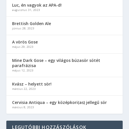
Luc, én vagyok az APA-d!
augusztus 31, 2023
Brettish Golden Ale
június 28, 2023
A vörös Gose
május 29, 2023
Mine Dark Gose – egy világos búzasör sötét
parafrázisa
május 12, 2023
Kvász – helyett sör!
március 22, 2023
Cervisia Antiqua – egy középkori(as) jellegű sör
március 8, 2023
LEGUTÓBBI HOZZÁSZÓLÁSOK