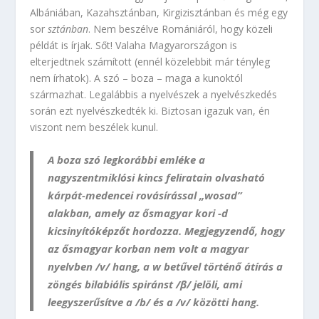
Albániában, Kazahsztánban, Kirgizisztánban és még egy
sor
sztánban
. Nem beszélve Romániáról, hogy közeli
példát is írjak. Sőt! Valaha Magyarországon is
elterjedtnek számított (ennél közelebbit már tényleg
nem írhatok). A szó – boza – maga a kunoktól
származhat. Legalábbis a nyelvészek a nyelvészkedés
során ezt nyelvészkedték ki. Biztosan igazuk van, én
viszont nem beszélek kunul.
A
boza szó legkorábbi emléke a
nagyszentmiklósi kincs feliratain olvasható
kárpát-medencei rovásírással „wosad”
alakban, amely az ősmagyar kori -d
kicsinyítóképzőt hordozza. Megjegyzendő, hogy
az ősmagyar korban nem volt a magyar
nyelvben /v/ hang, a w betűvel történő átírás a
zöngés bilabiális spiránst /β/ jelöli, ami
leegyszerűsítve a /b/ és a
/v/ közötti hang.