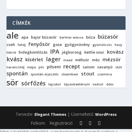
CÍMKÉK
ale
búzasör
apa
bajor búzasör
búza
berliner weisse
fenyősör
cseh
gose
gyógynövény
fahéj
gyümölcsös
hazy
IPA
kovász
hidegkomlózás
jégkorong
kettle sour
hibrid
kvász
lager
kísérlet
mézsör
méhsör
méz
mead
recept
pilseni
saison
savanyú
narancshéj
neipa
pils
skót
spontán
stout
spontán erjesztés
steambeer
szamóca
sör
sörfőzés
tejcukor
tejsavbaktérium
vadsör
édes
Tervezte:
| Üzemeltető:
Elegant Themes
WordPress
Fiókom
Regisztráció
Mint a legtöbb weboldal, a mi honlapunk is használ sütiket a