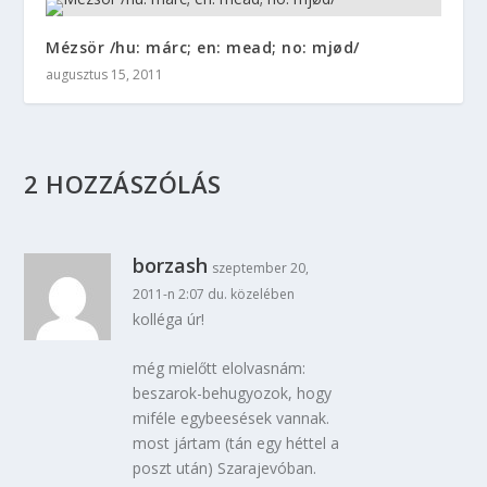
Mézsör /hu: márc; en: mead; no: mjød/
augusztus 15, 2011
2 HOZZÁSZÓLÁS
borzash
szeptember 20,
2011-n 2:07 du. közelében
kolléga úr!
még mielőtt elolvasnám:
beszarok-behugyozok, hogy
miféle egybeesések vannak.
most jártam (tán egy héttel a
poszt után) Szarajevóban.