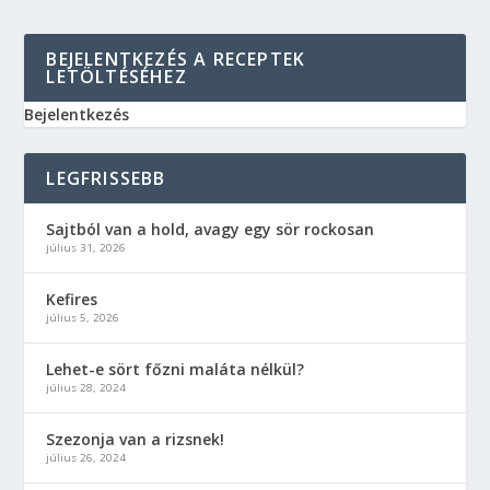
BEJELENTKEZÉS A RECEPTEK
LETÖLTÉSÉHEZ
Bejelentkezés
LEGFRISSEBB
Sajtból van a hold, avagy egy sör rockosan
július 31, 2026
Kefires
július 5, 2026
Lehet-e sört főzni maláta nélkül?
július 28, 2024
Szezonja van a rizsnek!
július 26, 2024