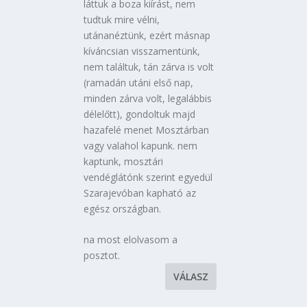
láttuk a boza kiírást, nem
tudtuk mire vélni,
utánanéztünk, ezért másnap
kíváncsian visszamentünk,
nem találtuk, tán zárva is volt
(ramadán utáni első nap,
minden zárva volt, legalábbis
délelőtt), gondoltuk majd
hazafelé menet Mosztárban
vagy valahol kapunk. nem
kaptunk, mosztári
vendéglátónk szerint egyedül
Szarajevóban kapható az
egész országban.
na most elolvasom a
posztot.
VÁLASZ