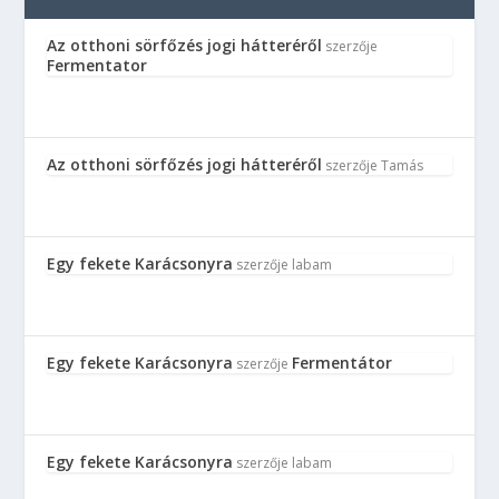
Az otthoni sörfőzés jogi hátteréről
szerzője
Fermentator
Az otthoni sörfőzés jogi hátteréről
szerzője
Tamás
Egy fekete Karácsonyra
szerzője
labam
Egy fekete Karácsonyra
Fermentátor
szerzője
Egy fekete Karácsonyra
szerzője
labam