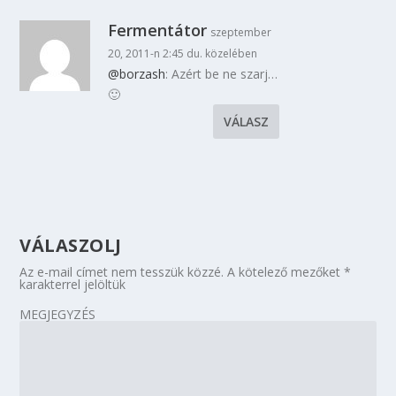
Fermentátor
szeptember
20, 2011-n 2:45 du. közelében
@borzash
: Azért be ne szarj…
🙂
VÁLASZ
VÁLASZOLJ
Az e-mail címet nem tesszük közzé.
A kötelező mezőket
*
karakterrel jelöltük
MEGJEGYZÉS