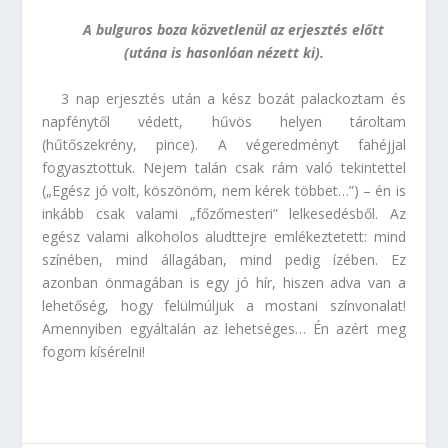
A bulguros boza közvetlenül az erjesztés előtt
(utána is hasonlóan nézett ki).
3 nap erjesztés után a kész bozát palackoztam és
napfénytől védett, hűvös helyen tároltam
(hűtőszekrény, pince). A végeredményt fahéjjal
fogyasztottuk. Nejem talán csak rám való tekintettel
(„Egész jó volt, köszönöm, nem kérek többet…”) – én is
inkább csak valami „főzőmesteri” lelkesedésből. Az
egész valami alkoholos aludttejre emlékeztetett: mind
színében, mind állagában, mind pedig ízében. Ez
azonban önmagában is egy jó hír, hiszen adva van a
lehetőség, hogy felülmúljuk a mostani színvonalat!
Amennyiben egyáltalán az lehetséges… Én azért meg
fogom kísérelni!