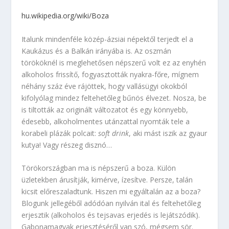
hu.wikipedia.org
/wiki/Boza
Italunk mindenféle közép-ázsiai népektől terjedt el a
Kaukázus és a Balkán irányába is. Az oszmán
törököknél is meglehetősen népszerű volt ez az enyhén
alkoholos frissítő, fogyasztották nyakra-főre, mígnem
néhány száz éve rájöttek, hogy vallásügyi okokból
kifolyólag mindez feltehetőleg bűnös élvezet. Nosza, be
is tiltották az originált változatot és egy könnyebb,
édesebb, alkoholmentes utánzattal nyomták tele a
korabeli plázák polcait:
soft drink
, aki mást iszik az gyaur
kutya! Vagy részeg disznó…
Törökországban ma is népszerű a boza. Külön
üzletekben árusítják, kimérve, ízesítve. Persze, talán
kicsit előreszaladtunk. Hiszen mi egyáltalán az a boza?
Blogunk jellegéből adódóan nyilván ital és feltehetőleg
erjesztik (alkoholos és tejsavas erjedés is lejátszódik).
Gabonamagvak erjesztéséről van szó, mégsem sör.