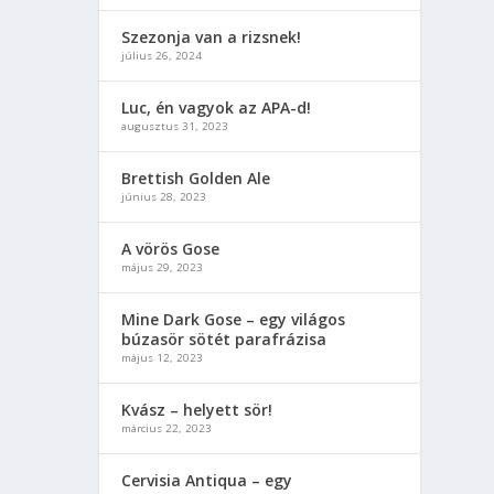
Szezonja van a rizsnek!
július 26, 2024
Luc, én vagyok az APA-d!
augusztus 31, 2023
Brettish Golden Ale
június 28, 2023
A vörös Gose
május 29, 2023
Mine Dark Gose – egy világos
búzasör sötét parafrázisa
május 12, 2023
Kvász – helyett sör!
március 22, 2023
Cervisia Antiqua – egy