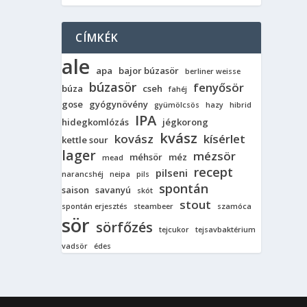
CÍMKÉK
ale
apa
bajor búzasör
berliner weisse
búzasör
fenyősör
búza
cseh
fahéj
gose
gyógynövény
gyümölcsös
hazy
hibrid
IPA
hidegkomlózás
jégkorong
kvász
kovász
kísérlet
kettle sour
lager
mézsör
méhsör
méz
mead
recept
pilseni
narancshéj
neipa
pils
spontán
saison
savanyú
skót
stout
spontán erjesztés
steambeer
szamóca
sör
sörfőzés
tejcukor
tejsavbaktérium
vadsör
édes