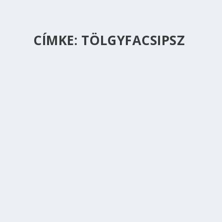
CÍMKE:
TÖLGYFACSIPSZ
SCOTTISH EXPORT ALE – WHISKYVEL
készítette:
Fermentator
|
febr 21, 2021
|
ALE
,
SCOTTISH
|
0
|
Sör, szimplán whiskyvel Talán a tél az oka, de mostan
OLVASS TOVÁBB
LOMBIC OAK
készítette:
Fermentator
|
okt 29, 2020
|
SPONTÁN ERJESZTÉSŰ 
Előzmények Előző posztomban egy kísérletről volt szó, 