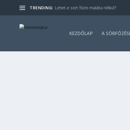
TRENDING:
Lehet-e sört főzni maláta nélkül?
KEZDŐLAP
A SÖRFŐZÉS