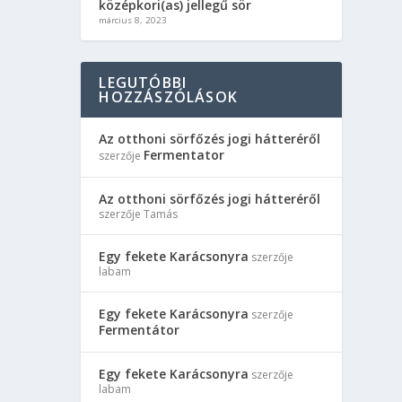
középkori(as) jellegű sör
március 8, 2023
LEGUTÓBBI
HOZZÁSZÓLÁSOK
Az otthoni sörfőzés jogi hátteréről
Fermentator
szerzője
Az otthoni sörfőzés jogi hátteréről
szerzője
Tamás
Egy fekete Karácsonyra
szerzője
labam
Egy fekete Karácsonyra
szerzője
Fermentátor
Egy fekete Karácsonyra
szerzője
labam