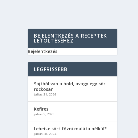
BEJELENTKEZÉS A RECEPTEK
LETÖLTÉSÉHEZ
Bejelentkezés
LEGFRISSEBB
Sajtból van a hold, avagy egy sör
rockosan
július 31, 2026
Kefires
július 5, 2026
Lehet-e sört főzni maláta nélkül?
július 28, 2024