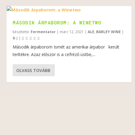
MÁSODIK ÁRPABOROM: A WINETWO
készítette:
Fermentator
|
márc 12, 2021
|
ALE
,
BARLEY WINE
|
0
|
Második árpaborom Ismét az amerikai árpabor került
terítékre. Azaz először is a cefréző üstbe,...
OLVASS TOVÁBB