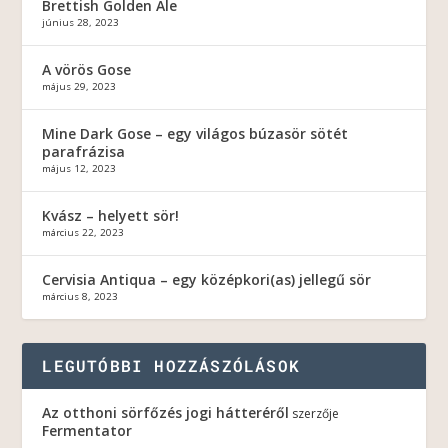
Brettish Golden Ale
június 28, 2023
A vörös Gose
május 29, 2023
Mine Dark Gose – egy világos búzasör sötét
parafrázisa
május 12, 2023
Kvász – helyett sör!
március 22, 2023
Cervisia Antiqua – egy középkori(as) jellegű sör
március 8, 2023
LEGUTÓBBI HOZZÁSZÓLÁSOK
Az otthoni sörfőzés jogi hátteréről
szerzője
Fermentator