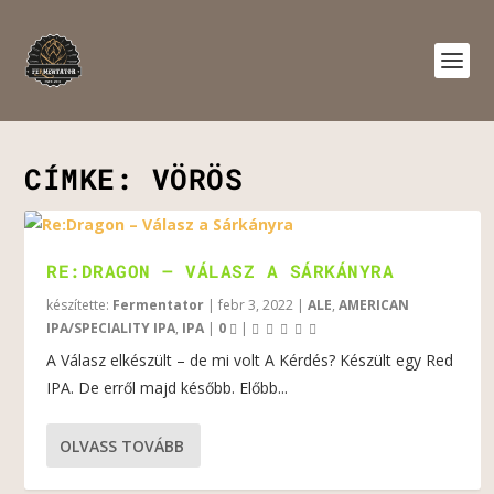
CÍMKE:
VÖRÖS
RE:DRAGON – VÁLASZ A SÁRKÁNYRA
készítette:
Fermentator
|
febr 3, 2022
|
ALE
,
AMERICAN
IPA/SPECIALITY IPA
,
IPA
|
0
|
A Válasz elkészült – de mi volt A Kérdés? Készült egy Red
IPA. De erről majd később. Előbb...
OLVASS TOVÁBB