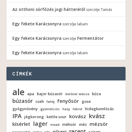
Az otthoni sörfőzés jogi hátteréről
szerzője
Tamás
Egy fekete Karácsonyra
szerzője
labam
Egy fekete Karácsonyra
Fermentátor
szerzője
Egy fekete Karácsonyra
szerzője
labam
CÍMKÉK
ale
apa
bajor búzasör
búza
berliner weisse
búzasör
fenyősör
cseh
gose
fahéj
gyógynövény
hidegkomlózás
gyümölcsös
hazy
hibrid
IPA
kvász
kovász
jégkorong
kettle sour
lager
kísérlet
mézsör
méhsör
méz
mead
recept
pilseni
saison