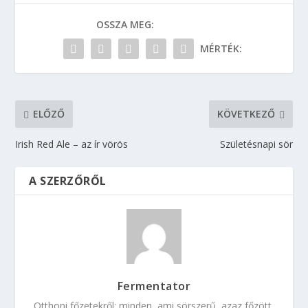
OSSZA MEG:
MÉRTÉK:
ELŐZŐ
KÖVETKEZŐ
Irish Red Ale – az ír vörös
Születésnapi sör
A SZERZŐRŐL
Fermentator
Otthoni főzetekről: minden, ami sörszerű, azaz főzött,