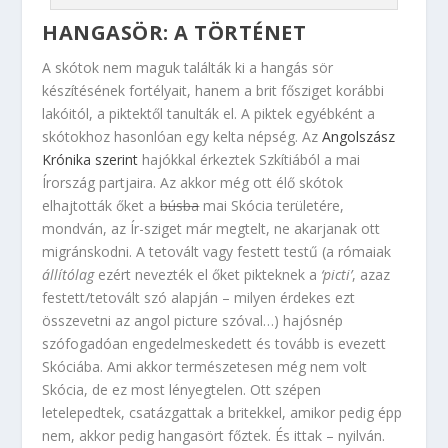
HANGASÖR: A TÖRTÉNET
A skótok nem maguk találták ki a hangás sör
készítésének fortélyait, hanem a brit fősziget korábbi
lakóitól, a piktektől tanulták el. A piktek egyébként a
skótokhoz hasonlóan egy kelta népség. Az
Angolszász
Krónika szerint
hajókkal érkeztek Szkítiából a mai
Írország partjaira. Az akkor még ott élő skótok
elhajtották őket a
búsba
mai Skócia területére,
mondván, az Ír-sziget már megtelt, ne akarjanak ott
migránskodni. A tetovált vagy festett testű (a rómaiak
állítólag
ezért nevezték el őket pikteknek a
‘picti’
, azaz
festett/tetovált szó alapján – milyen érdekes ezt
összevetni az angol picture szóval…) hajósnép
szófogadóan engedelmeskedett és tovább is evezett
Skóciába. Ami akkor természetesen még nem volt
Skócia, de ez most lényegtelen. Ott szépen
letelepedtek, csatázgattak a britekkel, amikor pedig épp
nem, akkor pedig hangasört főztek. És ittak – nyilván.