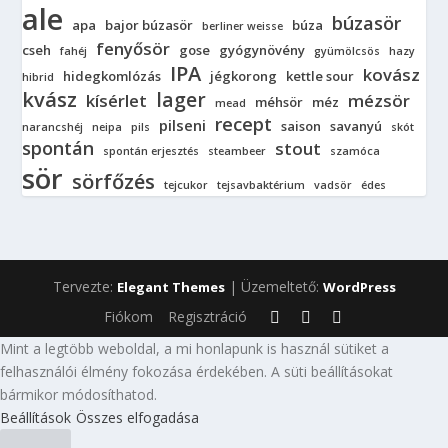
ale
búzasör
apa
bajor búzasör
búza
berliner weisse
fenyősör
cseh
gose
gyógynövény
fahéj
gyümölcsös
hazy
IPA
kovász
hidegkomlózás
jégkorong
kettle sour
hibrid
kvász
lager
kísérlet
mézsör
méhsör
méz
mead
recept
pilseni
saison
savanyú
narancshéj
neipa
pils
skót
spontán
stout
spontán erjesztés
steambeer
szamóca
sör
sörfőzés
tejcukor
tejsavbaktérium
vadsör
édes
Tervezte:
| Üzemeltető:
Elegant Themes
WordPress
Fiókom
Regisztráció
Mint a legtöbb weboldal, a mi honlapunk is használ sütiket a
felhasználói élmény fokozása érdekében. A süti beállításokat
bármikor módosíthatod.
Beállítások
Összes elfogadása