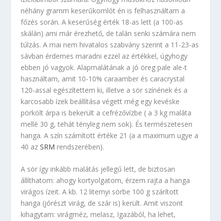
néhány gramm keserűkomlót én is felhasználtam a
főzés során. A keserűség érték 18-as lett (a 100-as
skálán) ami már érezhető, de talán senki számára nem
túlzás. A mai nem hivatalos szabvány szerint a 11-23-as
sávban érdemes maradni ezzel az értékkel, úgyhogy
ebben jó vagyok. Alapmalátának a jó öreg pale ale-t
használtam, amit 10-10% caraamber és caracrystal
120-assal egészítettem ki, illetve a sör színének és a
karcosabb ízek beállítása végett még egy kevéske
pörkölt árpa is bekerült a cefrézővízbe ( a 3 kg maláta
mellé 30 g, tehát tényleg nem sok). És természetesen
hanga. A szín számított értéke 21 (a a maximum ugye a
40 az
SRM
rendszerében).
A sör így inkább malátás jellegű lett, de biztosan
állíthatom: ahogy kortyolgatom, érzem rajta a hanga
virágos ízeit. A kb. 12 liternyi sörbe 100 g szárított
hanga (jórészt virág, de szár is) került. Amit viszont
kihagytam: virágméz, melasz, Igazából, ha lehet,