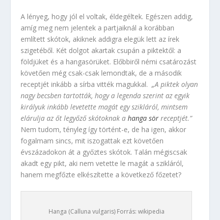
A lényeg, hogy jól el voltak, éldegéltek. Egészen addig,
amíg meg nem jelentek a partjaiknál a korábban
említett skótok, akiknek addigra elegük lett az írek
szigetéből. Két dolgot akartak csupán a piktektől: a
földjüket és a hangasörüket. Előbbiről némi csatározást
követően még csak-csak lemondtak, de a második
receptjét inkább a sírba vitték magukkal.
„A
piktek olyan
nagy becsben tartották, hogy a legenda szerint az egyik
királyuk inkább levetette magát egy szikláról, mintsem
elárulja az őt legyőző skótoknak a
hanga sör
receptjét.”
Nem tudom, tényleg így történt-e, de ha igen, akkor
fogalmam sincs, mit iszogattak ezt követően
évszázadokon át a győztes skótok. Talán mégiscsak
akadt egy pikt, aki nem vetette le magát a szikláról,
hanem megfőzte elkészítette a következő főzetet?
Hanga (Calluna vulgaris) Forrás: wikipedia