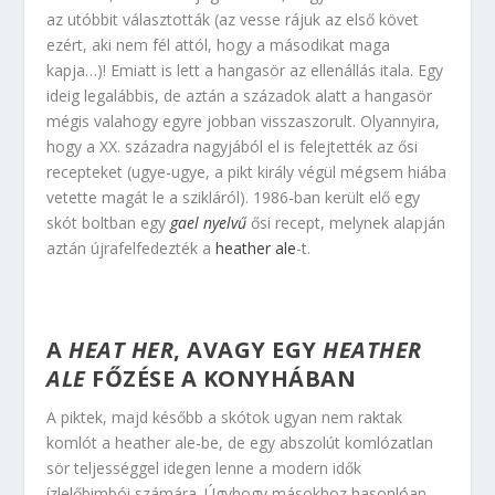
az utóbbit választották (az vesse rájuk az első követ
ezért, aki nem fél attól, hogy a másodikat maga
kapja…)! Emiatt is lett a hangasör az ellenállás itala. Egy
ideig legalábbis, de aztán a századok alatt a hangasör
mégis valahogy egyre jobban visszaszorult. Olyannyira,
hogy a XX. századra nagyjából el is felejtették az ősi
recepteket (ugye-ugye, a pikt király végül mégsem hiába
vetette magát le a szikláról). 1986-ban került elő egy
skót boltban egy
gael nyelvű
ősi recept, melynek alapján
aztán újrafelfedezték a
heather ale
-t.
A
HEAT HER
, AVAGY EGY
HEATHER
ALE
FŐZÉSE A KONYHÁBAN
A piktek, majd később a skótok ugyan nem raktak
komlót a heather ale-be, de egy abszolút komlózatlan
sör teljességgel idegen lenne a modern idők
ízlelőbimbói számára. Úgyhogy másokhoz hasonlóan