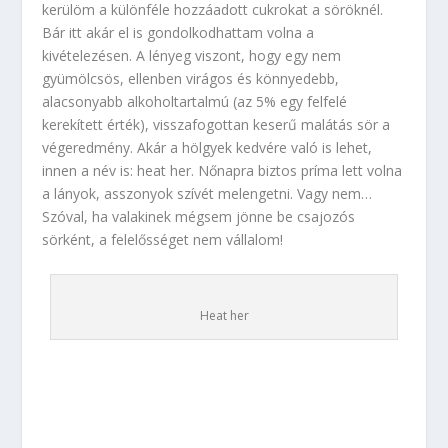
kerülöm a különféle hozzáadott cukrokat a söröknél.
Bár itt akár el is gondolkodhattam volna a
kivételezésen. A lényeg viszont, hogy egy nem
gyümölcsös, ellenben virágos és könnyedebb,
alacsonyabb alkoholtartalmú (az 5% egy felfelé
kerekített érték), visszafogottan keserű malátás sör a
végeredmény. Akár a hölgyek kedvére való is lehet,
innen a név is: heat her. Nőnapra biztos príma lett volna
a lányok, asszonyok szívét melengetni. Vagy nem…
Szóval, ha valakinek mégsem jönne be csajozós
sörként, a felelősséget nem vállalom!
Heat her