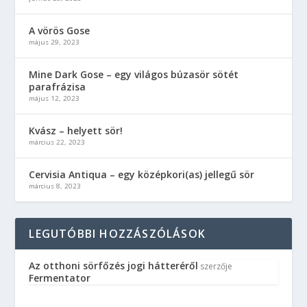
A vörös Gose
május 29, 2023
Mine Dark Gose – egy világos búzasör sötét
parafrázisa
május 12, 2023
Kvász – helyett sör!
március 22, 2023
Cervisia Antiqua – egy középkori(as) jellegű sör
március 8, 2023
LEGUTÓBBI HOZZÁSZÓLÁSOK
Az otthoni sörfőzés jogi hátteréről
szerzője
Fermentator