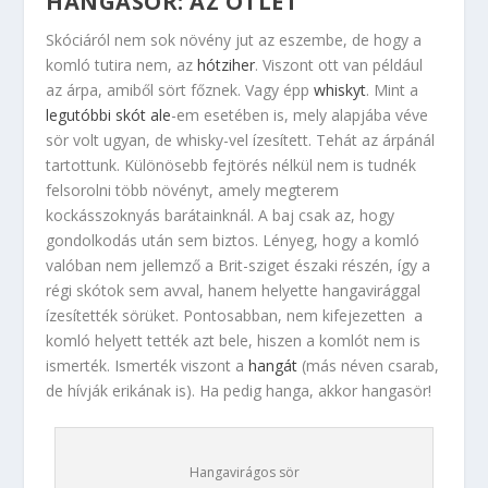
HANGASÖR: AZ ÖTLET
Skóciáról nem sok növény jut az eszembe, de hogy a
komló tutira nem, az
hótziher
. Viszont ott van például
az árpa, amiből sört főznek. Vagy épp
whiskyt
. Mint a
legutóbbi skót ale
-em esetében is, mely alapjába véve
sör volt ugyan, de whisky-vel ízesített. Tehát az árpánál
tartottunk. Különösebb fejtörés nélkül nem is tudnék
felsorolni több növényt, amely megterem
kockásszoknyás barátainknál. A baj csak az, hogy
gondolkodás után sem biztos. Lényeg, hogy a komló
valóban nem jellemző a Brit-sziget északi részén, így a
régi skótok sem avval, hanem helyette hangavirággal
ízesítették sörüket. Pontosabban, nem kifejezetten a
komló helyett tették azt bele, hiszen a komlót nem is
ismerték. Ismerték viszont a
hangát
(más néven csarab,
de hívják erikának is). Ha pedig hanga, akkor hangasör!
Hangavirágos sör