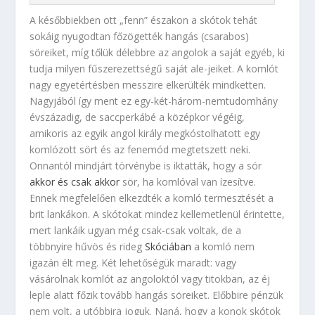
A későbbiekben ott „fenn” északon a skótok tehát
sokáig nyugodtan főzögették hangás (csarabos)
söreiket, míg tőlük délebbre az angolok a saját egyéb, ki
tudja milyen fűszerezettségű saját ale-jeiket. A komlót
nagy egyetértésben messzire elkerülték mindketten.
Nagyjából így ment ez egy-két-három-nemtudomhány
évszázadig, de saccperkábé a középkor végéig,
amikoris az egyik angol király megkóstolhatott egy
komlózott sört és az fenemód megtetszett neki.
Onnantól mindjárt törvénybe is iktatták, hogy a sör
akkor és csak akkor
sör, ha komlóval van ízesítve.
Ennek megfelelően elkezdték a komló termesztését a
brit lankákon. A skótokat mindez kellemetlenül érintette,
mert lankáik ugyan még csak-csak voltak, de a
többnyire hűvös és rideg
Skóciában
a komló nem
igazán élt meg. Két lehetőségük maradt: vagy
vásárolnak komlót az angoloktól vagy titokban, az éj
leple alatt főzik tovább hangás söreiket. Előbbire pénzük
nem volt, a utóbbira joguk. Naná, hogy a konok skótok