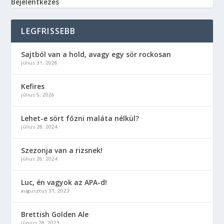
Bejelentkezés
LEGFRISSEBB
Sajtból van a hold, avagy egy sör rockosan
július 31, 2026
Kefires
július 5, 2026
Lehet-e sört főzni maláta nélkül?
július 28, 2024
Szezonja van a rizsnek!
július 26, 2024
Luc, én vagyok az APA-d!
augusztus 31, 2023
Brettish Golden Ale
június 28, 2023