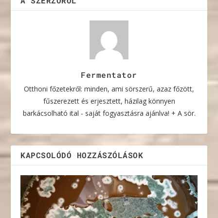
A SZERZŐRŐL
Fermentator
Otthoni főzetekről: minden, ami sörszerű, azaz főzött,
fűszerezett és erjesztett, házilag könnyen
barkácsolható ital - saját fogyasztásra ajánlva! + A sör.
KAPCSOLÓDÓ HOZZÁSZÓLÁSOK