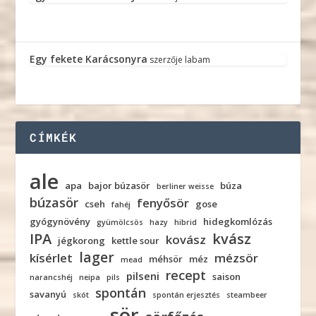
Egy fekete Karácsonyra
szerzője
labam
CÍMKÉK
ale
apa
bajor búzasör
búza
berliner weisse
búzasör
fenyősör
cseh
gose
fahéj
gyógynövény
hidegkomlózás
gyümölcsös
hazy
hibrid
IPA
kvász
kovász
jégkorong
kettle sour
lager
kísérlet
mézsör
méhsör
méz
mead
recept
pilseni
saison
narancshéj
neipa
pils
spontán
savanyú
skót
spontán erjesztés
steambeer
sör