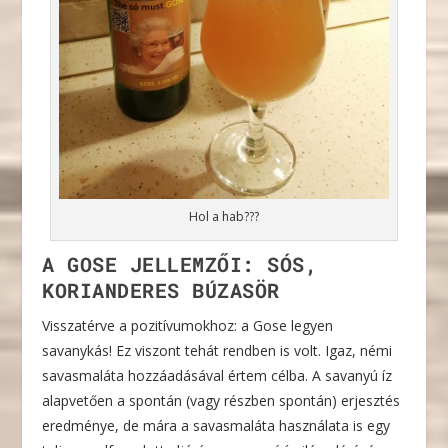
Hol a hab???
A GOSE JELLEMZŐI: SÓS,
KORIANDERES BÚZASÖR
Visszatérve a pozitívumokhoz: a Gose legyen
savanykás! Ez viszont tehát rendben is volt. Igaz, némi
savasmaláta hozzáadásával értem célba. A savanyú íz
alapvetően a spontán (vagy részben spontán) erjesztés
eredménye, de mára a savasmaláta használata is egy