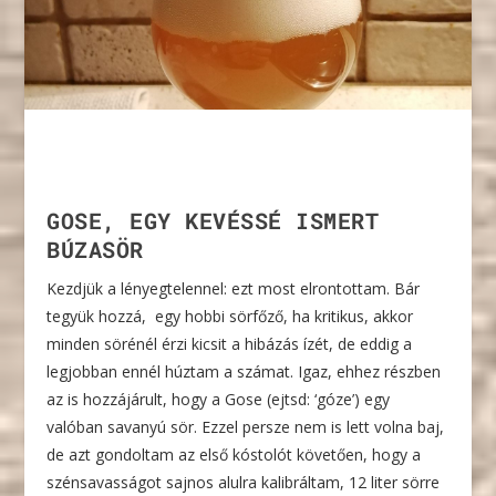
GOSE, EGY KEVÉSSÉ ISMERT
BÚZASÖR
Kezdjük a lényegtelennel: ezt most elrontottam. Bár
tegyük hozzá, egy hobbi sörfőző, ha kritikus, akkor
minden sörénél érzi kicsit a hibázás ízét, de eddig a
legjobban ennél húztam a számat. Igaz, ehhez részben
az is hozzájárult, hogy a Gose (ejtsd: ‘góze’) egy
valóban savanyú sör. Ezzel persze nem is lett volna baj,
de azt gondoltam az első kóstolót követően, hogy a
szénsavasságot sajnos alulra kalibráltam, 12 liter sörre