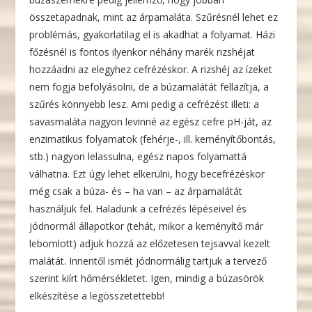
összetapadnak, mint az árpamaláta. Szűrésnél lehet ez
problémás, gyakorlatilag el is akadhat a folyamat. Házi
főzésnél is fontos ilyenkor néhány marék rizshéjat
hozzáadni az elegyhez cefrézéskor. A rizshéj az ízeket
nem fogja befolyásolni, de a búzamalátát fellazítja, a
szűrés könnyebb lesz. Ami pedig a cefrézést illeti: a
savasmaláta nagyon levinné az egész cefre pH-ját, az
enzimatikus folyamatok (fehérje-, ill. keményítőbontás,
stb.) nagyon lelassulna, egész napos folyamattá
válhatna. Ezt úgy lehet elkerülni, hogy becefrézéskor
még csak a búza- és – ha van – az árpamalátát
használjuk fel. Haladunk a cefrézés lépéseivel és
jódnormál állapotkor (tehát, mikor a keményítő már
lebomlott) adjuk hozzá az előzetesen tejsavval kezelt
malátát. Innentől ismét jódnormálig tartjuk a tervező
szerint kiírt hőmérsékletet. Igen, mindig a búzasörök
elkészítése a legösszetettebb!