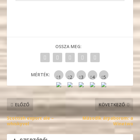
OSSZA MEG:
MÉRTÉK:
ELŐZŐ
KÖVETKEZŐ
Scottish export ale –
Második árpaborom: a
whiskyvel
Winetwo