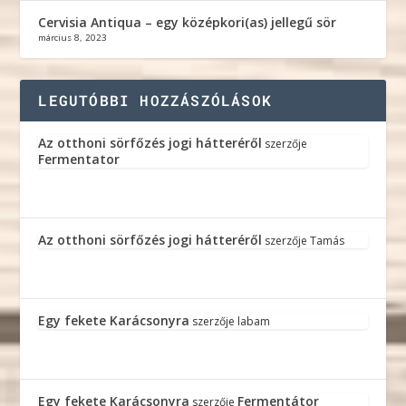
Cervisia Antiqua – egy középkori(as) jellegű sör
március 8, 2023
LEGUTÓBBI HOZZÁSZÓLÁSOK
Az otthoni sörfőzés jogi hátteréről
szerzője
Fermentator
Az otthoni sörfőzés jogi hátteréről
szerzője
Tamás
Egy fekete Karácsonyra
szerzője
labam
Egy fekete Karácsonyra
Fermentátor
szerzője