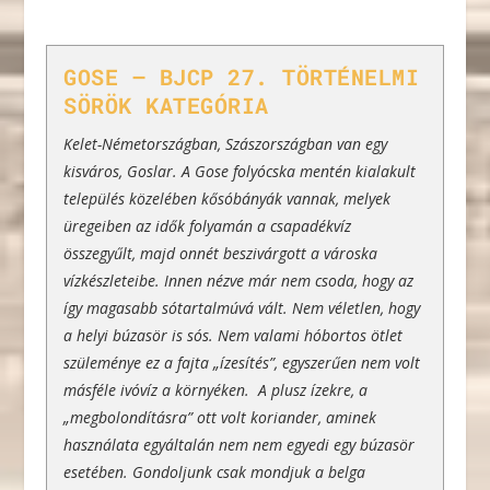
GOSE – BJCP 27. TÖRTÉNELMI
SÖRÖK KATEGÓRIA
Kelet-Németországban, Szászországban van egy
kisváros, Goslar. A Gose folyócska mentén kialakult
település közelében kősóbányák vannak, melyek
üregeiben az idők folyamán a csapadékvíz
összegyűlt, majd onnét beszivárgott a városka
vízkészleteibe. Innen nézve már nem csoda, hogy az
így magasabb sótartalmúvá vált. Nem véletlen, hogy
a helyi búzasör is sós. Nem valami hóbortos ötlet
szüleménye ez a fajta „ízesítés”, egyszerűen nem volt
másféle ivóvíz a környéken. A plusz ízekre, a
„megbolondításra” ott volt koriander, aminek
használata egyáltalán nem nem egyedi egy búzasör
esetében. Gondoljunk csak mondjuk a belga