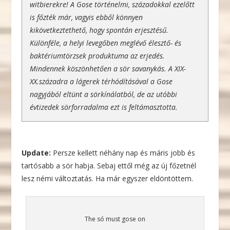
witbierekre! A Gose történelmi, századokkal ezelőtt
is főzték már, vagyis ebből könnyen
kikövetkeztethető, hogy spontán erjesztésű.
Különféle, a helyi levegőben meglévő élesztő- és
baktériumtörzsek produktuma az erjedés.
Mindennek köszönhetően a sör savanykás. A XIX-
XX.századra a lágerek térhódításával a Gose
nagyjából eltünt a sörkínálatból, de az utóbbi
évtizedek sörforradalma ezt is feltámasztotta.
Update:
Persze kellett néhány nap és máris jobb és
tartósabb a sör habja. Sebaj ettől még az új főzetnél
lesz némi változtatás. Ha már egyszer eldöntöttem.
The só must gose on