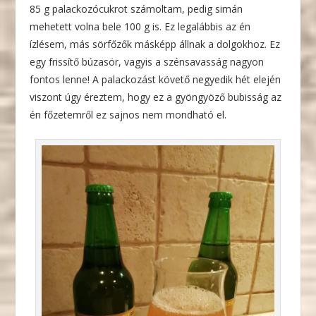
85 g palackozócukrot számoltam, pedig simán
mehetett volna bele 100 g is. Ez legalábbis az én
ízlésem, más sörfőzők másképp állnak a dolgokhoz. Ez
egy frissítő búzasör, vagyis a szénsavasság nagyon
fontos lenne! A palackozást követő negyedik hét elején
viszont úgy éreztem, hogy ez a gyöngyöző bubisság az
én főzetemről ez sajnos nem mondható el.