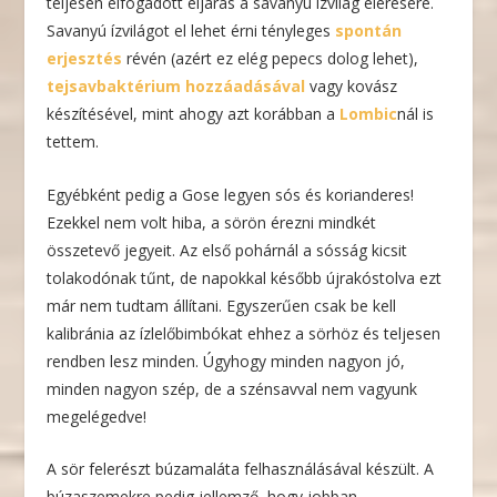
teljesen elfogadott eljárás a savanyú ízvilág elérésére.
Savanyú ízvilágot el lehet érni tényleges
spontán
erjesztés
révén (azért ez elég pepecs dolog lehet),
tejsavbaktérium hozzáadásával
vagy kovász
készítésével, mint ahogy azt korábban a
Lombic
nál is
tettem.
Egyébként pedig a Gose legyen sós és korianderes!
Ezekkel nem volt hiba, a sörön érezni mindkét
összetevő jegyeit. Az első pohárnál a sósság kicsit
tolakodónak tűnt, de napokkal később újrakóstolva ezt
már nem tudtam állítani. Egyszerűen csak be kell
kalibránia az ízlelőbimbókat ehhez a sörhöz és teljesen
rendben lesz minden. Úgyhogy minden nagyon jó,
minden nagyon szép, de a szénsavval nem vagyunk
megelégedve!
A sör felerészt búzamaláta felhasználásával készült. A
búzaszemekre pedig jellemző, hogy jobban